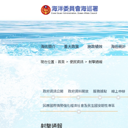
跳
到
主
要
內
容
Skip
to
main
content
海巡簡介
重大政策
施政績效
海巡統計
現在位置：
首頁
>
便民資訊
>
射擊通報
:::
政府資訊公開
政府資料開放
服務據點
線上申辦
因應國際情勢強化經濟社會及民生國安韌性專區
射擊通報