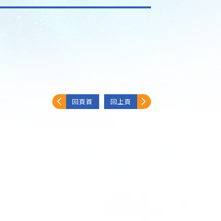
回頁首
回上頁