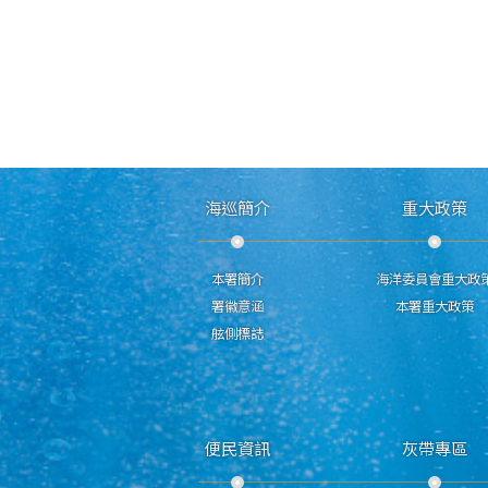
海巡簡介
重大政策
本署簡介
海洋委員會重大政
署徽意涵
本署重大政策
舷側標誌
便民資訊
灰帶專區