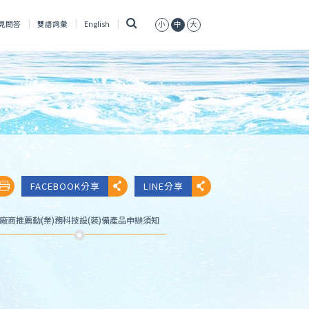
搜
見問答
雙語詞彙
English
小
中
大
尋
FACEBOOK分享
LINE分享
廠商推薦勤(業)務科技設(裝)備產品申辦須知