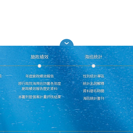
施政績效
海巡統計
策
年度施政績效報告
性別統計專區
原行政院海岸巡防署各年度
統計名詞解釋
施政績效報告歷史資料
資料發布時間
本署列管個案計畫評核結果
海巡統計書刊