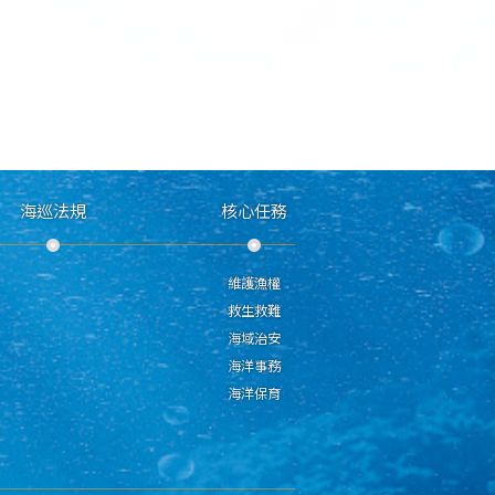
海巡法規
核心任務
維護漁權
救生救難
海域治安
海洋事務
海洋保育