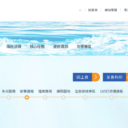
:::
回首頁
網站導覽
常
海巡法規
核心任務
便民資訊
灰帶專區
回上頁
友善列印
多元服務
射擊通報
檔案應用
廉政園地
生態檢核專區
165打詐儀錶板