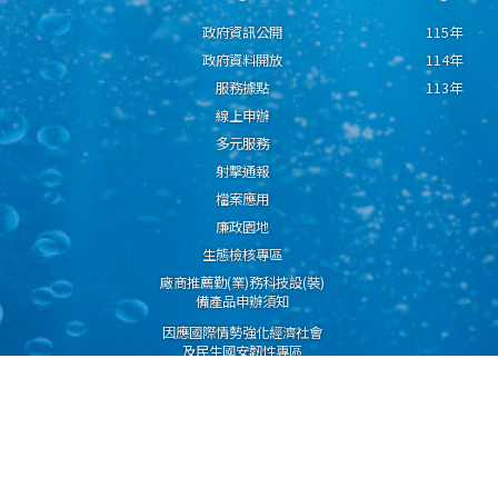
政府資訊公開
115年
政府資料開放
114年
服務據點
113年
線上申辦
多元服務
射擊通報
檔案應用
廉政園地
生態檢核專區
廠商推薦勤(業)務科技設(裝)
備產品申辦須知
因應國際情勢強化經濟社會
及民生國安韌性專區
隱私權保護宣告
資通安全政策
資料開放宣告