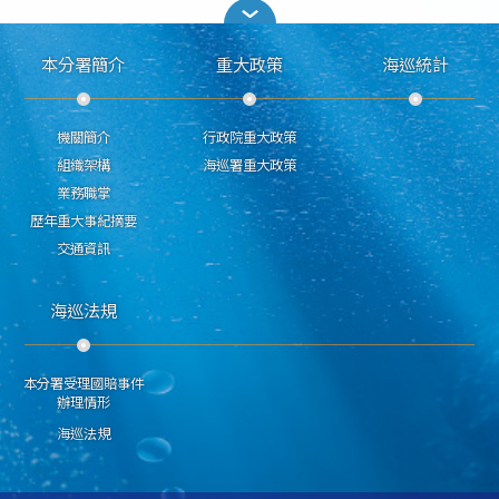
本分署簡介
重大政策
海巡統計
機關簡介
行政院重大政策
組織架構
海巡署重大政策
業務職掌
歷年重大事紀摘要
交通資訊
海巡法規
本分署受理國賠事件
辦理情形
海巡法規