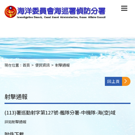
跳
到
主
要
內
容
Skip
to
main
content
現在位置：
首頁
>
便民資訊
>
射擊通報
:::
回上頁
射擊通報
(113)署巡勤射字第127號-艦隊分署-中機隊-海(空)域
詳如射擊通報
附件下載