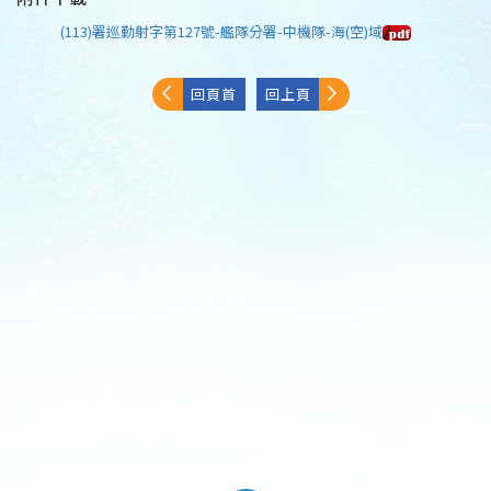
(113)署巡勤射字第127號-艦隊分署-中機隊-海(空)域
回頁首
回上頁