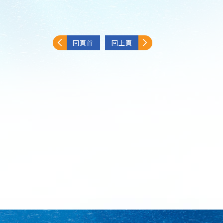
回頁首
回上頁