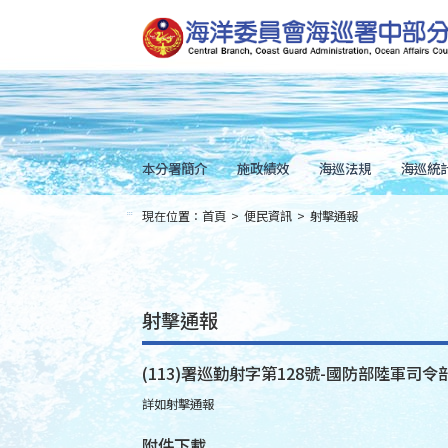
跳
到
主
要
內
容
Skip
to
main
content
本分署簡介
施政績效
海巡法規
海巡統
現在位置：
首頁
>
便民資訊
>
射擊通報
:::
射擊通報
(113)署巡勤射字第128號-國防部陸軍司令部
詳如射擊通報
附件下載