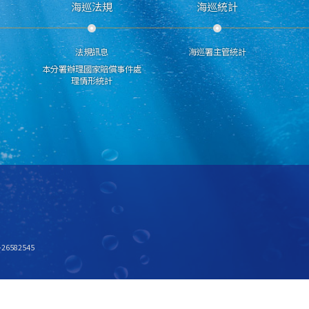
海巡法規
海巡統計
法規訊息
海巡署主管統計
本分署辦理國家賠償事件處
理情形統計
6582545
x768