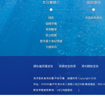
本分署簡介
施政績效
緣起
年度施政報告
組織架構
業務職掌
執法範圍
歷年重大事紀摘要
交通資訊
隱私權保護宣告
資通安全政策
資料開放宣告
海洋委員會海巡署 中部分署 版權所有 Copyright 2018
地址：436040臺中市清水區八德路三段300號 聯絡電話：886-4-2
緊急救難服務專線：118 [
地圖連結
]
建議使用 IE6.0 或 Firefox2.0 以上瀏覽器，最佳瀏覽解析度 1024
更新日期
115年08月07日
瀏覽人次
8445768