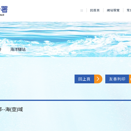
:::
回首頁
網站導覽
常
計
海洋驛站
回上頁
友善列印
--海(空)域