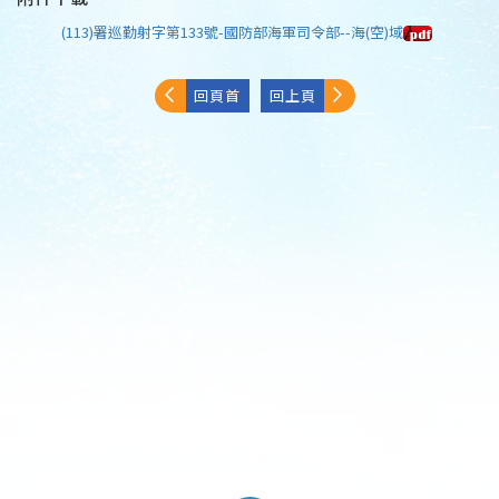
(113)署巡勤射字第133號-國防部海軍司令部--海(空)域
回頁首
回上頁