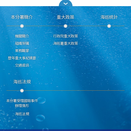
本分署簡介
重大政策
海巡統計
機關簡介
行政院重大政策
組織架構
海巡署重大政策
業務職掌
歷年重大事紀摘要
交通資訊
海巡法規
本分署受理國賠事件
辦理情形
海巡法規