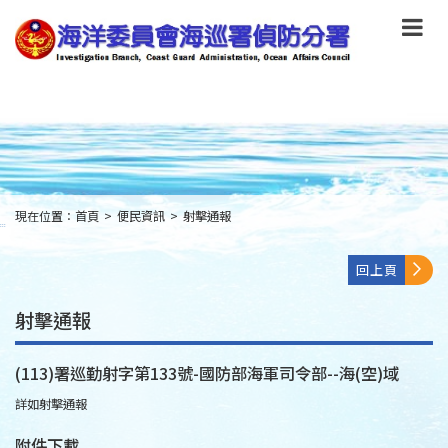
跳
到
主
要
內
容
Skip
to
main
content
現在位置：
首頁
>
便民資訊
>
射擊通報
:::
回上頁
射擊通報
(113)署巡勤射字第133號-國防部海軍司令部--海(空)域
詳如射擊通報
附件下載