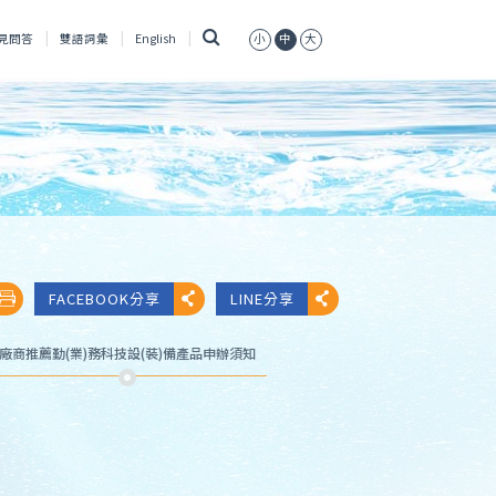
搜
見問答
雙語詞彙
English
小
中
大
尋
FACEBOOK分享
LINE分享
廠商推薦勤(業)務科技設(裝)備產品申辦須知