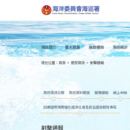
跳
到
主
要
內
容
Skip
to
main
content
海巡簡介
重大政策
施政績效
海巡統計
現在位置：
首頁
>
便民資訊
>
射擊通報
:::
政府資訊公開
政府資料開放
服務據點
線上申辦
因應國際情勢強化經濟社會及民生國安韌性專區
射擊通報