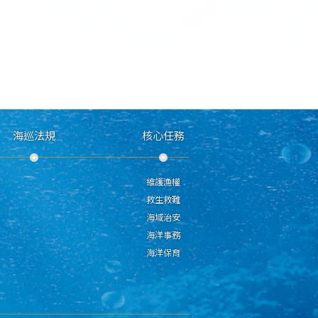
海巡法規
核心任務
維護漁權
救生救難
海域治安
海洋事務
海洋保育