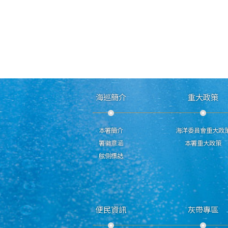
海巡簡介
重大政策
本署簡介
海洋委員會重大政
署徽意涵
本署重大政策
舷側標誌
便民資訊
灰帶專區