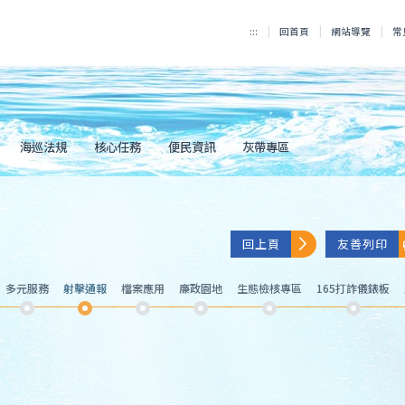
:::
回首頁
網站導覽
常
海巡法規
核心任務
便民資訊
灰帶專區
回上頁
友善列印
多元服務
射擊通報
檔案應用
廉政園地
生態檢核專區
165打詐儀錶板