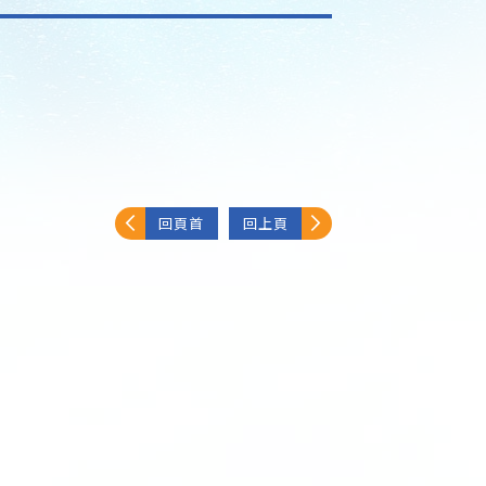
回頁首
回上頁