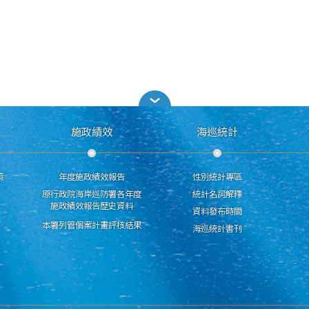
施政績效
海巡統計
策
年度施政績效報告
性別統計專區
原行政院海岸巡防署各年度
統計名詞解釋
施政績效報告歷史資料
資料發布時間
本署列管個案計畫評核結果
海巡統計書刊