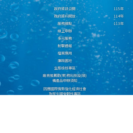
政府資訊公開
115年
政府資料開放
114年
服務據點
113年
線上申辦
多元服務
射擊通報
檔案應用
廉政園地
生態檢核專區
廠商推薦勤(業)務科技設(裝)
備產品申辦須知
因應國際情勢強化經濟社會
及民生國安韌性專區
隱私權保護宣告
資通安全政策
資料開放宣告