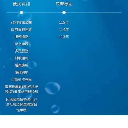
便民資訊
灰帶專區
政府資訊公開
115年
政府資料開放
114年
服務據點
113年
線上申辦
多元服務
射擊通報
檔案應用
廉政園地
生態檢核專區
廠商推薦勤(業)務科技
設(裝)備產品申辦須知
因應國際情勢強化經
濟社會及民生國安韌
性專區