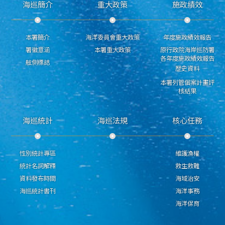
海巡簡介
重大政策
施政績效
本署簡介
海洋委員會重大政策
年度施政績效報告
署徽意涵
本署重大政策
原行政院海岸巡防署
各年度施政績效報告
舷側標誌
歷史資料
本署列管個案計畫評
核結果
海巡統計
海巡法規
核心任務
性別統計專區
維護漁權
統計名詞解釋
救生救難
資料發布時間
海域治安
海巡統計書刊
海洋事務
海洋保育