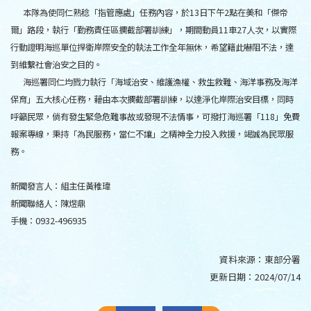
本隊為使同仁熟稔「指管應處」任務內容，於13日下午2點在美和「傑帝
爾」路段，執行「勤務責任區攔截部署訓練」，期間動員11車27人次，以實際
行動證明海巡單位捍衛岸際安全的執法工作全年無休，希望籍此嚇阻不法，達
到維繫社會治安之目的。
海巡署同仁均戮力執行「海域治安、維護漁權、救生救難、海洋事務及海洋
保育」五大核心任務，藉由本次攔截部署訓練，以達淨化岸際治安目標，同時
呼籲民眾，倘有發生緊急危難事故或發現不法情事，可撥打海巡署「118」免費
報案專線，秉持「為民服務，當仁不讓」之精神全力投入救援，竭誠為民眾服
務。
新聞發言人：組主任黃稚瑋
新聞聯絡人：陳煜鼎
手機：0932-496935
資料來源：
東部分署
更新日期：
2024/07/14