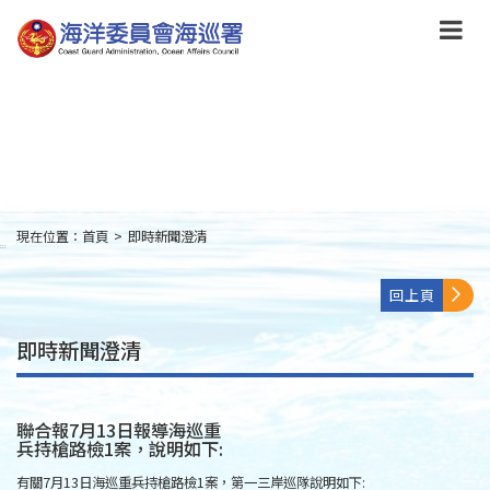
跳
到
主
要
內
容
Skip
to
main
content
現在位置：
首頁
>
即時新聞澄清
:::
回上頁
即時新聞澄清
聯合報7月13日報導海巡重
兵持槍路檢1案，說明如下:
有關7月13日海巡重兵持槍路檢1案，第一三岸巡隊說明如下: