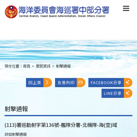
跳
到
主
要
內
容
Skip
to
main
content
現在位置：
首頁
>
便民資訊
>
射擊通報
:::
回上頁
友善列印
FACEBOOK分享
LINE分享
射擊通報
(113)署巡勤射字第136號-艦隊分署-北機隊-海(空)域
詳如射擊通報