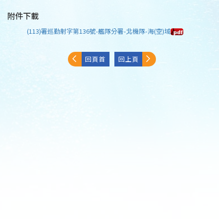
附件下載
(113)署巡勤射字第136號-艦隊分署-北機隊-海(空)域
回頁首
回上頁