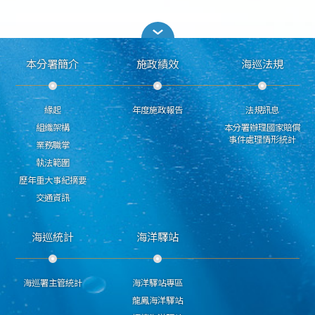
本分署簡介
施政績效
海巡法規
緣起
年度施政報告
法規訊息
組織架構
本分署辦理國家賠償
事件處理情形統計
業務職掌
執法範圍
歷年重大事紀摘要
交通資訊
海巡統計
海洋驛站
海巡署主管統計
海洋驛站專區
龍鳳海洋驛站