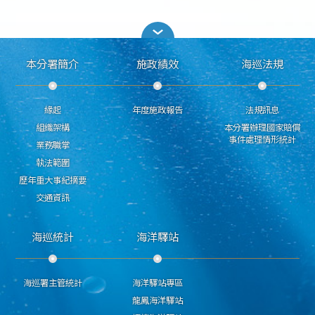
本分署簡介
施政績效
海巡法規
緣起
年度施政報告
法規訊息
組織架構
本分署辦理國家賠償
事件處理情形統計
業務職掌
執法範圍
歷年重大事紀摘要
交通資訊
海巡統計
海洋驛站
海巡署主管統計
海洋驛站專區
龍鳳海洋驛站