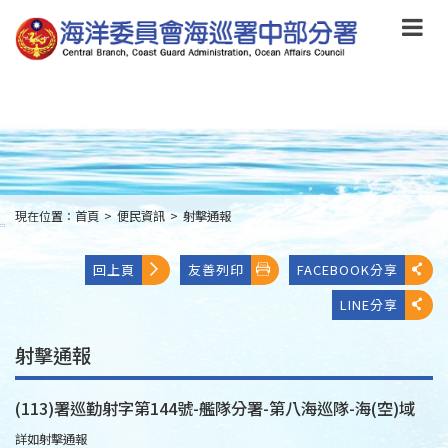
跳
到
主
要
內
容
Skip
to
main
content
現在位置：
首頁
>
便民資訊
>
射擊通報
:::
回上頁
友善列印
FACEBOOK分享
LINE分享
射擊通報
(113)署巡勤射字第144號-艦隊分署-第八海巡隊-海(空)域
詳如射擊通報