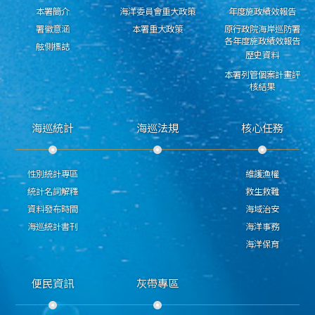
本署簡介
海洋委員會重大政策
年度施政績效報告
署徽意涵
本署重大政策
原行政院海岸巡防署
各年度施政績效報告
舷側標誌
歷史資料
本署列管個案計畫評
核結果
海巡統計
海巡法規
核心任務
性別統計專區
維護漁權
統計名詞解釋
救生救難
資料發布時間
海域治安
海巡統計書刊
海洋事務
海洋保育
便民資訊
灰帶專區