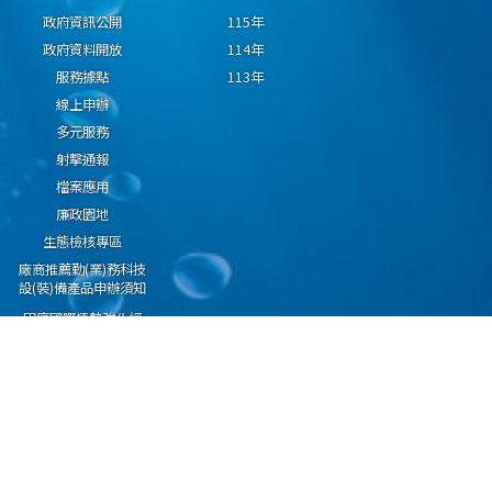
政府資訊公開
115年
政府資料開放
114年
服務據點
113年
線上申辦
多元服務
射擊通報
檔案應用
廉政園地
生態檢核專區
廠商推薦勤(業)務科技
設(裝)備產品申辦須知
因應國際情勢強化經
濟社會及民生國安韌
性專區
隱私權保護宣告
資通安全政策
資料開放宣告