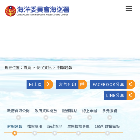
跳
到
主
要
內
容
Skip
to
main
content
現在位置：
首頁
>
便民資訊
>
射擊通報
:::
回上頁
友善列印
FACEBOOK分享
LINE分享
政府資訊公開
政府資料開放
服務據點
線上申辦
多元服務
射擊通報
檔案應用
廉政園地
生態檢核專區
165打詐儀錶板