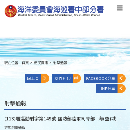
跳
到
主
要
內
容
Skip
to
main
content
現在位置：
首頁
>
便民資訊
>
射擊通報
:::
回上頁
友善列印
FACEBOOK分享
LINE分享
射擊通報
(113)署巡勤射字第149號-國防部陸軍司令部--海(空)域
詳如射擊通報