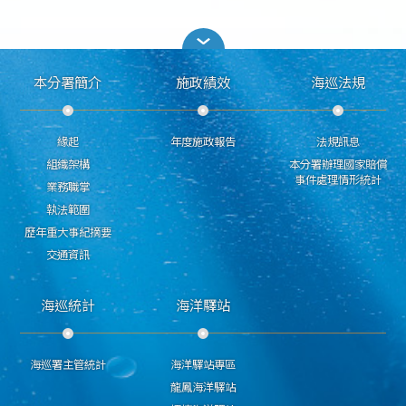
本分署簡介
施政績效
海巡法規
緣起
年度施政報告
法規訊息
組織架構
本分署辦理國家賠償
事件處理情形統計
業務職掌
執法範圍
歷年重大事紀摘要
交通資訊
海巡統計
海洋驛站
海巡署主管統計
海洋驛站專區
龍鳳海洋驛站