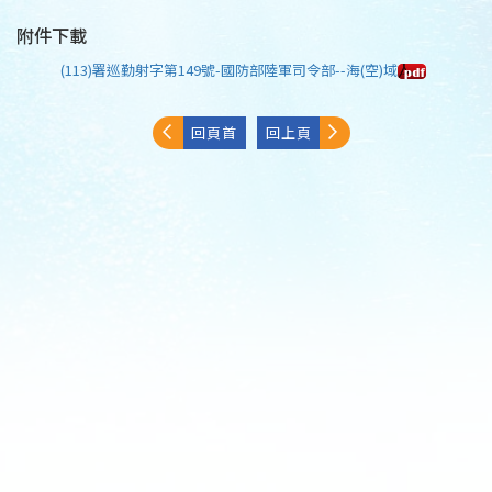
附件下載
(113)署巡勤射字第149號-國防部陸軍司令部--海(空)域
回頁首
回上頁