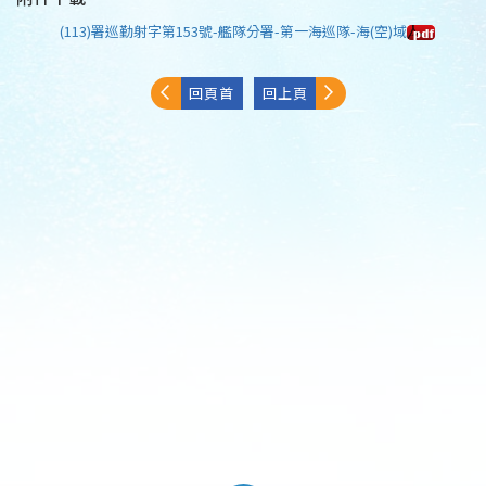
(113)署巡勤射字第153號-艦隊分署-第一海巡隊-海(空)域
回頁首
回上頁