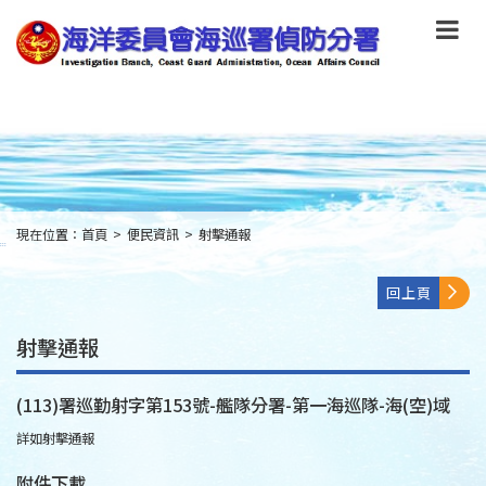
跳
到
主
要
內
容
Skip
to
main
content
現在位置：
首頁
>
便民資訊
>
射擊通報
:::
回上頁
射擊通報
(113)署巡勤射字第153號-艦隊分署-第一海巡隊-海(空)域
詳如射擊通報
附件下載