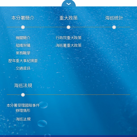
本分署簡介
重大政策
海巡統計
機關簡介
行政院重大政策
組織架構
海巡署重大政策
業務職掌
歷年重大事紀摘要
交通資訊
海巡法規
本分署受理國賠事件
辦理情形
海巡法規