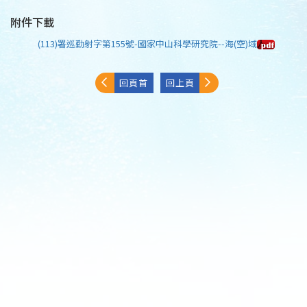
附件下載
(113)署巡勤射字第155號-國家中山科學研究院--海(空)域
回頁首
回上頁