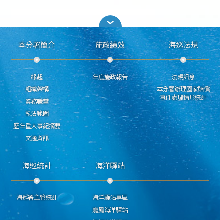
本分署簡介
施政績效
海巡法規
緣起
年度施政報告
法規訊息
組織架構
本分署辦理國家賠償
事件處理情形統計
業務職掌
執法範圍
歷年重大事紀摘要
交通資訊
海巡統計
海洋驛站
海巡署主管統計
海洋驛站專區
龍鳳海洋驛站