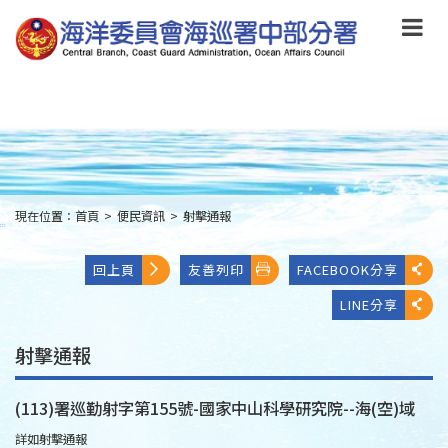
跳
到
主
要
內
容
Skip
to
main
content
現在位置：
首頁
>
便民資訊
>
射擊通報
:::
回上頁
友善列印
FACEBOOK分享
LINE分享
射擊通報
(113)署巡勤射字第155號-國家中山科學研究院--海(空)域
詳如射擊通報