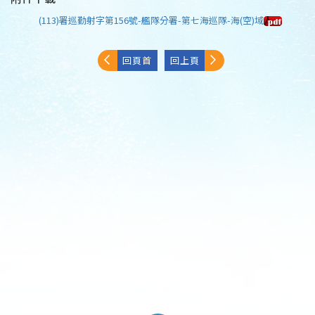
(113)署巡勤射字第156號-艦隊分署-第七海巡隊-海(空)域
回頁首
回上頁