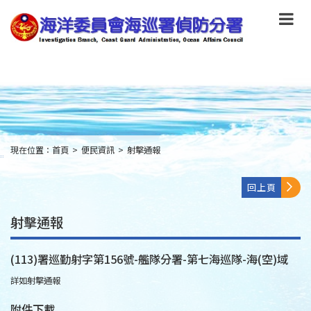
跳
到
主
要
內
容
Skip
to
main
content
現在位置：
首頁
>
便民資訊
>
射擊通報
:::
回上頁
射擊通報
(113)署巡勤射字第156號-艦隊分署-第七海巡隊-海(空)域
詳如射擊通報
附件下載