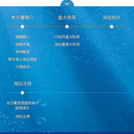
本分署簡介
重大政策
海巡統計
機關簡介
行政院重大政策
組織架構
海巡署重大政策
業務職掌
歷年重大事紀摘要
交通資訊
海巡法規
本分署受理國賠事件
辦理情形
海巡法規