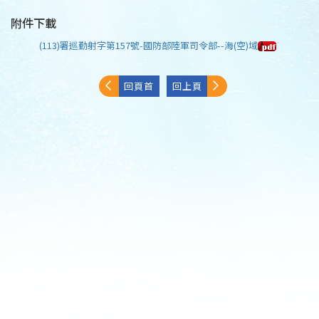
附件下載
(113)署巡勤射字第157號-國防部陸軍司令部--海(空)域
回頁首
回上頁