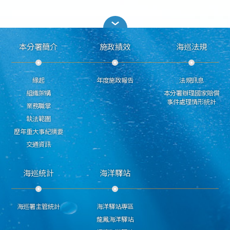
本分署簡介
施政績效
海巡法規
緣起
年度施政報告
法規訊息
組織架構
本分署辦理國家賠償
事件處理情形統計
業務職掌
執法範圍
歷年重大事紀摘要
交通資訊
海巡統計
海洋驛站
海巡署主管統計
海洋驛站專區
龍鳳海洋驛站