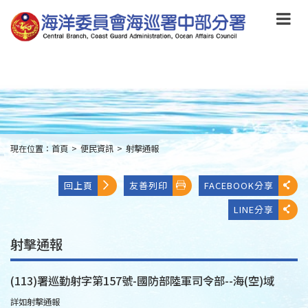
跳
到
主
要
內
容
Skip
to
main
content
現在位置：
首頁
>
便民資訊
>
射擊通報
:::
回上頁
友善列印
FACEBOOK分享
LINE分享
射擊通報
(113)署巡勤射字第157號-國防部陸軍司令部--海(空)域
詳如射擊通報