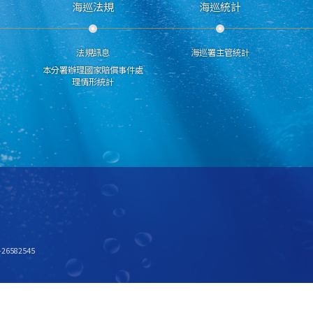
海巡法規
海巡統計
法規訊息
海巡署主管統計
本分署辦理國家賠償事件處
理情形統計
6582545
x768