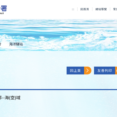
:::
回首頁
網站導覽
常
計
海洋驛站
回上頁
友善列印
--海(空)域