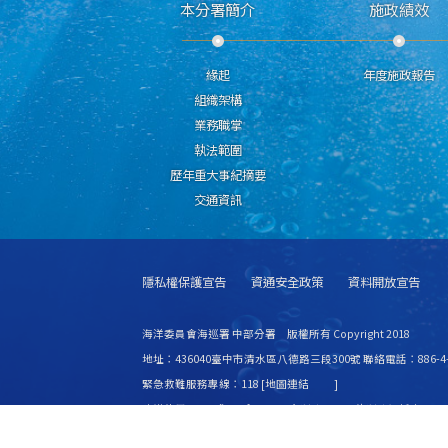
本分署簡介
施政績效
緣起
年度施政報告
組織架構
業務職掌
執法範圍
歷年重大事紀摘要
交通資訊
隱私權保護宣告
資通安全政策
資料開放宣告
海洋委員會海巡署 中部分署 版權所有 Copyright 2018
地址：436040臺中市清水區八德路三段300號 聯絡電話：886-4-2
緊急救難服務專線：118 [
地圖連結
]
建議使用 IE6.0 或 Firefox2.0 以上瀏覽器，最佳瀏覽解析度 1024
更新日期
115年08月06日
瀏覽人次
8444227