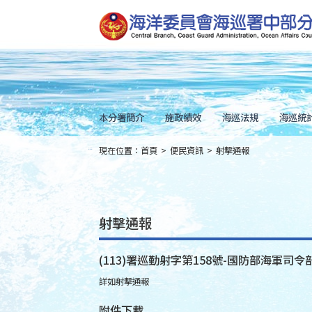
跳
到
主
要
內
容
Skip
to
main
content
本分署簡介
施政績效
海巡法規
海巡統
現在位置：
首頁
>
便民資訊
>
射擊通報
:::
射擊通報
(113)署巡勤射字第158號-國防部海軍司令部
詳如射擊通報
附件下載