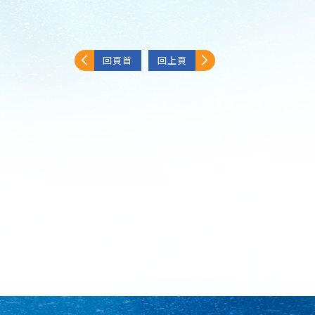
回頁首
回上頁