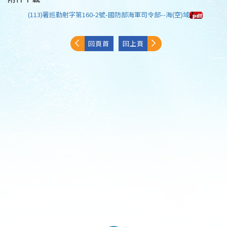
(113)署巡勤射字第160-2號-國防部海軍司令部--海(空)域
回頁首
回上頁