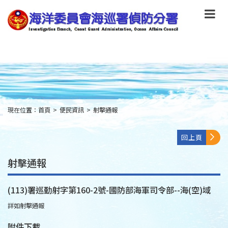
跳
到
主
要
內
容
Skip
to
main
content
現在位置：
首頁
>
便民資訊
>
射擊通報
:::
回上頁
射擊通報
(113)署巡勤射字第160-2號-國防部海軍司令部--海(空)域
詳如射擊通報
附件下載