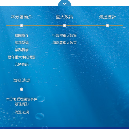
本分署簡介
重大政策
海巡統計
機關簡介
行政院重大政策
組織架構
海巡署重大政策
業務職掌
歷年重大事紀摘要
交通資訊
海巡法規
本分署受理國賠事件
辦理情形
海巡法規