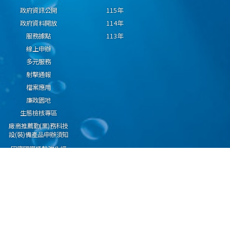
政府資訊公開
115年
政府資料開放
114年
服務據點
113年
線上申辦
多元服務
射擊通報
檔案應用
廉政園地
生態檢核專區
廠商推薦勤(業)務科技
設(裝)備產品申辦須知
因應國際情勢強化經
濟社會及民生國安韌
性專區
隱私權保護宣告
資通安全政策
資料開放宣告