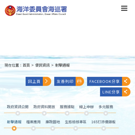
跳
到
主
要
內
容
Skip
to
main
content
現在位置：
首頁
>
便民資訊
>
射擊通報
:::
回上頁
友善列印
FACEBOOK分享
LINE分享
政府資訊公開
政府資料開放
服務據點
線上申辦
多元服務
射擊通報
檔案應用
廉政園地
生態檢核專區
165打詐儀錶板