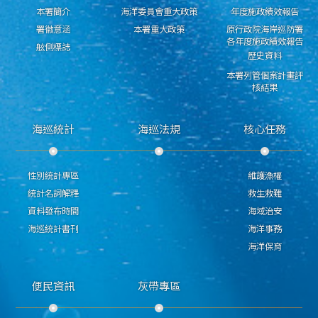
本署簡介
海洋委員會重大政策
年度施政績效報告
署徽意涵
本署重大政策
原行政院海岸巡防署
各年度施政績效報告
舷側標誌
歷史資料
本署列管個案計畫評
核結果
海巡統計
海巡法規
核心任務
性別統計專區
維護漁權
統計名詞解釋
救生救難
資料發布時間
海域治安
海巡統計書刊
海洋事務
海洋保育
便民資訊
灰帶專區