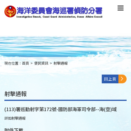
跳
到
主
要
內
容
Skip
to
main
content
現在位置：
首頁
>
便民資訊
>
射擊通報
:::
回上頁
射擊通報
(113)署巡勤射字第172號-國防部海軍司令部--海(空)域
詳如射擊通報
附件下載