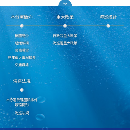
本分署簡介
重大政策
海巡統計
機關簡介
行政院重大政策
組織架構
海巡署重大政策
業務職掌
歷年重大事紀摘要
交通資訊
海巡法規
本分署受理國賠事件
辦理情形
海巡法規