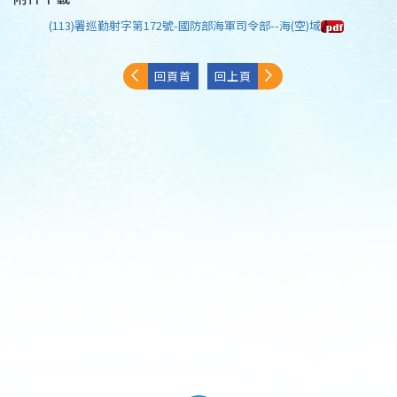
(113)署巡勤射字第172號-國防部海軍司令部--海(空)域
回頁首
回上頁