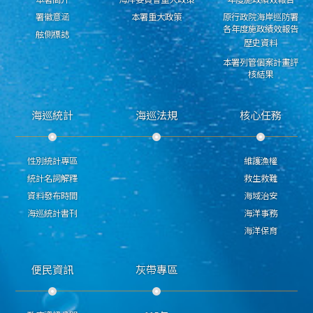
署徽意涵
本署重大政策
原行政院海岸巡防署
各年度施政績效報告
舷側標誌
歷史資料
本署列管個案計畫評
核結果
海巡統計
海巡法規
核心任務
性別統計專區
維護漁權
統計名詞解釋
救生救難
資料發布時間
海域治安
海巡統計書刊
海洋事務
海洋保育
便民資訊
灰帶專區