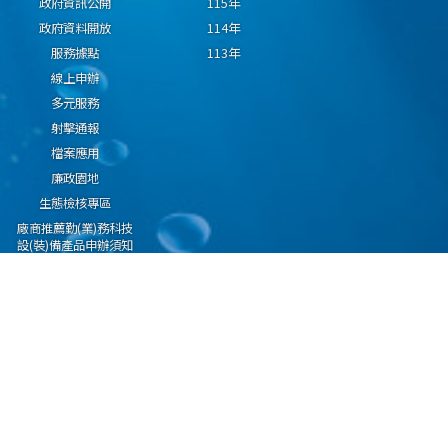
政府資訊公開
115年
政府資料開放
114年
服務據點
113年
線上申辦
多元服務
射擊通報
檔案應用
廉政園地
生態檢核專區
廠商推薦勤(業)務科技
設(裝)備產品申辦須知
因應國際情勢強化經
濟社會及民生國安韌
性專區
隱私權保護宣告
資通安全政策
資料開放宣告
海洋委員會海巡署版權所有 copyright 2009 海巡報案專線：118