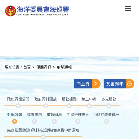
跳
到
主
要
內
容
Skip
to
main
content
現在位置：
首頁
>
便民資訊
>
射擊通報
:::
回上頁
友善列印
政府資訊公開
政府資料開放
服務據點
線上申辦
多元服務
射擊通報
檔案應用
廉政園地
生態檢核專區
165打詐儀錶板
廠商推薦勤(業)務科技設(裝)備產品申辦須知