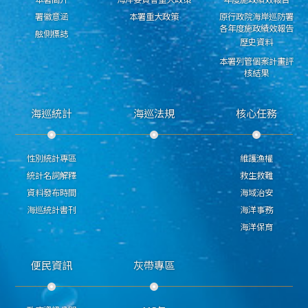
署徽意涵
本署重大政策
原行政院海岸巡防署
各年度施政績效報告
舷側標誌
歷史資料
本署列管個案計畫評
核結果
海巡統計
海巡法規
核心任務
性別統計專區
維護漁權
統計名詞解釋
救生救難
資料發布時間
海域治安
海巡統計書刊
海洋事務
海洋保育
便民資訊
灰帶專區