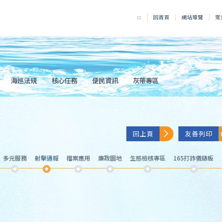
:::
回首頁
網站導覽
常
海巡法規
核心任務
便民資訊
灰帶專區
回上頁
友善列印
多元服務
射擊通報
檔案應用
廉政園地
生態檢核專區
165打詐儀錶板