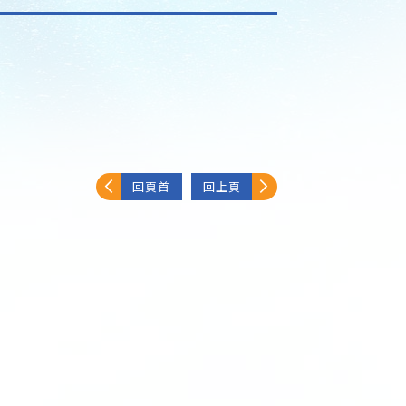
回頁首
回上頁