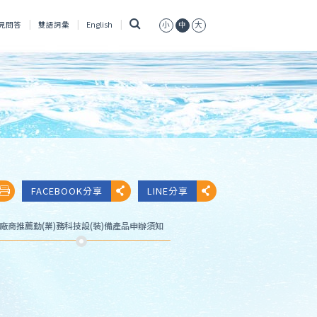
搜
見問答
雙語詞彙
English
小
中
大
尋
FACEBOOK分享
LINE分享
廠商推薦勤(業)務科技設(裝)備產品申辦須知