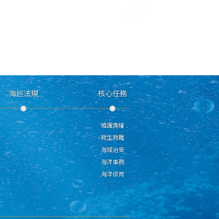
海巡法規
核心任務
維護漁權
救生救難
海域治安
海洋事務
海洋保育