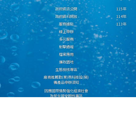
政府資訊公開
115年
政府資料開放
114年
服務據點
113年
線上申辦
多元服務
射擊通報
檔案應用
廉政園地
生態檢核專區
廠商推薦勤(業)務科技設(裝)
備產品申辦須知
因應國際情勢強化經濟社會
及民生國安韌性專區
隱私權保護宣告
資通安全政策
資料開放宣告