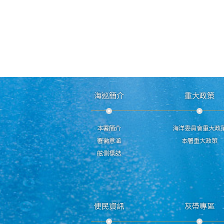
海巡簡介
重大政策
本署簡介
海洋委員會重大政
署徽意涵
本署重大政策
舷側標誌
便民資訊
灰帶專區