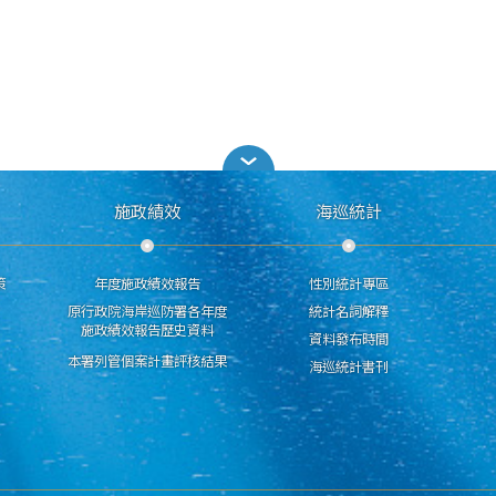
施政績效
海巡統計
策
年度施政績效報告
性別統計專區
原行政院海岸巡防署各年度
統計名詞解釋
施政績效報告歷史資料
資料發布時間
本署列管個案計畫評核結果
海巡統計書刊