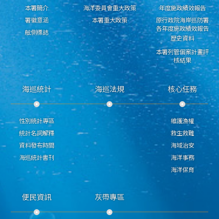
本署簡介
海洋委員會重大政策
年度施政績效報告
署徽意涵
本署重大政策
原行政院海岸巡防署
各年度施政績效報告
舷側標誌
歷史資料
本署列管個案計畫評
核結果
海巡統計
海巡法規
核心任務
性別統計專區
維護漁權
統計名詞解釋
救生救難
資料發布時間
海域治安
海巡統計書刊
海洋事務
海洋保育
便民資訊
灰帶專區