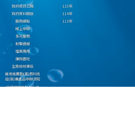
政府資訊公開
115年
政府資料開放
114年
服務據點
113年
線上申辦
多元服務
射擊通報
檔案應用
廉政園地
生態檢核專區
廠商推薦勤(業)務科技
設(裝)備產品申辦須知
因應國際情勢強化經
濟社會及民生國安韌
性專區
隱私權保護宣告
資通安全政策
資料開放宣告