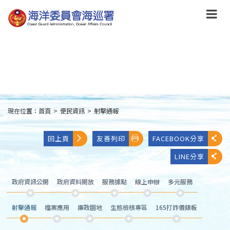
跳
到
主
要
內
容
Skip
to
main
content
現在位置：
首頁
>
便民資訊
>
射擊通報
:::
回上頁
友善列印
FACEBOOK分享
LINE分享
政府資訊公開
政府資料開放
服務據點
線上申辦
多元服務
射擊通報
檔案應用
廉政園地
生態檢核專區
165打詐儀錶板