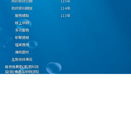
政府資訊公開
115年
政府資料開放
114年
服務據點
113年
線上申辦
多元服務
射擊通報
檔案應用
廉政園地
生態檢核專區
廠商推薦勤(業)務科技
設(裝)備產品申辦須知
因應國際情勢強化經
濟社會及民生國安韌
性專區
隱私權保護宣告
資通安全政策
資料開放宣告
海洋委員會海巡署版權所有 copyright 2009 海巡報案專線：118