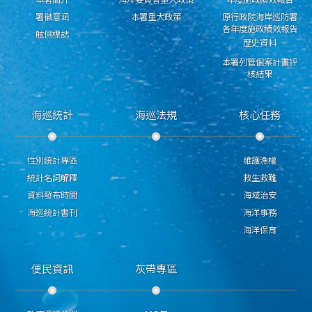
署徽意涵
本署重大政策
原行政院海岸巡防署
各年度施政績效報告
舷側標誌
歷史資料
本署列管個案計畫評
核結果
海巡統計
海巡法規
核心任務
性別統計專區
維護漁權
統計名詞解釋
救生救難
資料發布時間
海域治安
海巡統計書刊
海洋事務
海洋保育
便民資訊
灰帶專區