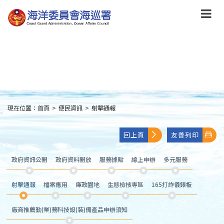
跳
到
主
要
內
容
Skip
to
main
content
現在位置：
首頁
>
便民資訊
>
射擊通報
:::
回上頁
友善列印
政府資訊公開
政府資料開放
服務據點
線上申辦
多元服務
射擊通報
檔案應用
廉政園地
生態檢核專區
165打詐儀錶板
廠商推薦勤(業)務科技設(裝)備產品申辦須知