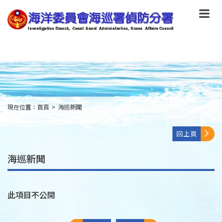
跳
到
主
要
內
容
Skip
to
main
content
現在位置：
首頁
>
海巡新聞
:::
回上頁
海巡新聞
此項目不公開