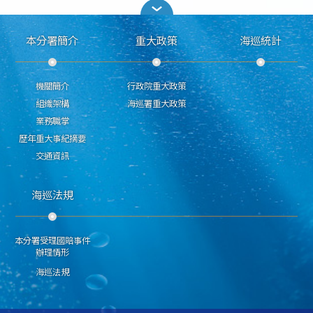
本分署簡介
重大政策
海巡統計
機關簡介
行政院重大政策
組織架構
海巡署重大政策
業務職掌
歷年重大事紀摘要
交通資訊
海巡法規
本分署受理國賠事件
辦理情形
海巡法規