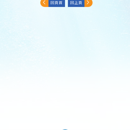
回頁首
回上頁