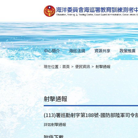
跳
到
主
要
內
容
Skip
to
main
content
中心簡介
海巡法規
資源共享
政策推廣
現在位置：
首頁
>
便民資訊
>
射擊通報
:::
射擊通報
(113)署巡勤射字第188號-國防部陸軍司令部
詳如射擊通報
附件下載