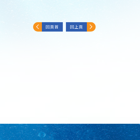
回頁首
回上頁