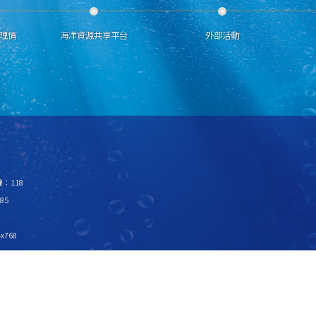
理情
海洋資源共享平台
外部活動
：118
85
x768