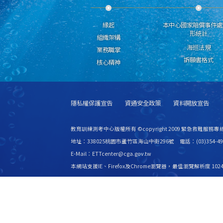
緣起
本中心國家賠償事件處
形統計
組織架構
海巡法規
業務職掌
訴願書格式
核心精神
隱私權保護宣告
資通安全政策
資料開放宣告
教育訓練測考中心版權所有 ©copyright 2009 緊急救難服務專線
地址：338025桃園市蘆竹區海山中街296號 電話：(03)354-49
E-Mail：ETTcenter@cga.gov.tw
本網站支援IE、Firefox及Chrome瀏覽器，最佳瀏覽解析度 1024
更新日期
115年08月08日
瀏覽人次
2531720