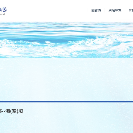
:::
回首頁
網站導覽
常
--海(空)域