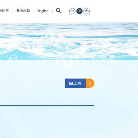
搜
見問答
雙語詞彙
English
小
中
大
尋
回上頁