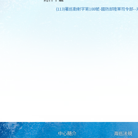
(113)署巡勤射字第188號-國防部陸軍司令部--
中心簡介
海巡法規