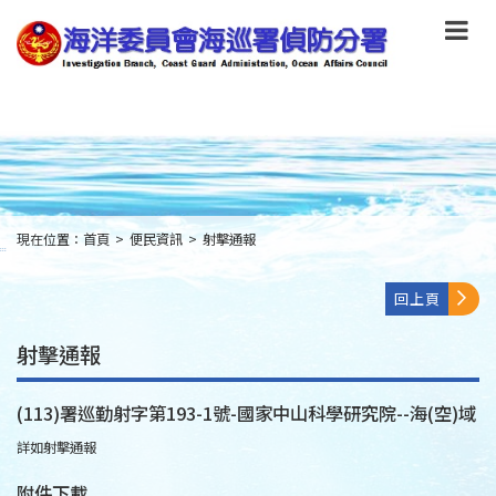
跳
到
主
要
內
容
Skip
to
main
content
現在位置：
首頁
>
便民資訊
>
射擊通報
:::
回上頁
射擊通報
(113)署巡勤射字第193-1號-國家中山科學研究院--海(空)域
詳如射擊通報
附件下載