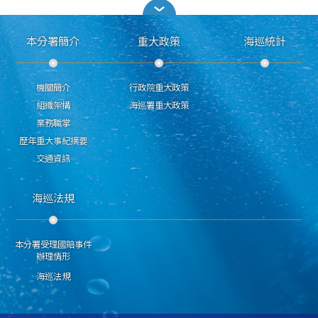
本分署簡介
重大政策
海巡統計
機關簡介
行政院重大政策
組織架構
海巡署重大政策
業務職掌
歷年重大事紀摘要
交通資訊
海巡法規
本分署受理國賠事件
辦理情形
海巡法規