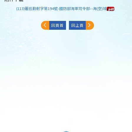
(113)署巡勤射字第194號-國防部海軍司令部--海(空)域
回頁首
回上頁