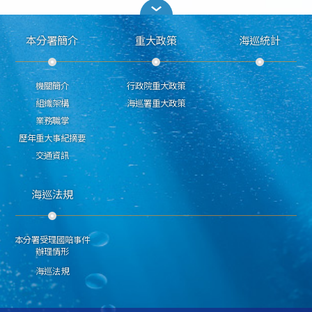
本分署簡介
重大政策
海巡統計
機關簡介
行政院重大政策
組織架構
海巡署重大政策
業務職掌
歷年重大事紀摘要
交通資訊
海巡法規
本分署受理國賠事件
辦理情形
海巡法規