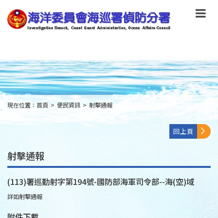
跳
到
主
要
內
容
Skip
to
main
content
現在位置：
首頁
>
便民資訊
>
射擊通報
:::
回上頁
射擊通報
(113)署巡勤射字第194號-國防部海軍司令部--海(空)域
詳如射擊通報
附件下載