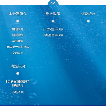
本分署簡介
重大政策
海巡統計
機關簡介
行政院重大政策
組織架構
海巡署重大政策
業務職掌
歷年重大事紀摘要
交通資訊
海巡法規
本分署受理國賠事件
辦理情形
海巡法規