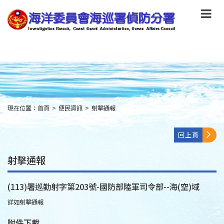
跳
到
主
要
內
容
Skip
to
main
content
現在位置：
首頁
>
便民資訊
>
射擊通報
:::
回上頁
射擊通報
(113)署巡勤射字第203號-國防部陸軍司令部--海(空)域
詳如射擊通報
附件下載