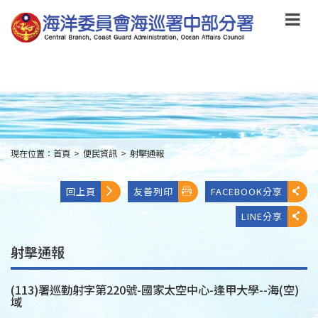
跳
到
主
要
內
容
Skip
to
main
content
現在位置：
首頁
>
便民資訊
>
射擊通報
:::
回上頁
友善列印
FACEBOOK分享
LINE分享
射擊通報
(113)署巡勤射字第220號-國家太空中心-逢甲大學--海(空)
域