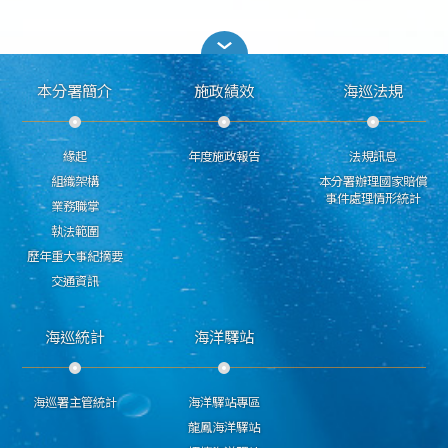
本分署簡介
施政績效
海巡法規
緣起
年度施政報告
法規訊息
組織架構
本分署辦理國家賠償
事件處理情形統計
業務職掌
執法範圍
歷年重大事紀摘要
交通資訊
海巡統計
海洋驛站
海巡署主管統計
海洋驛站專區
龍鳳海洋驛站