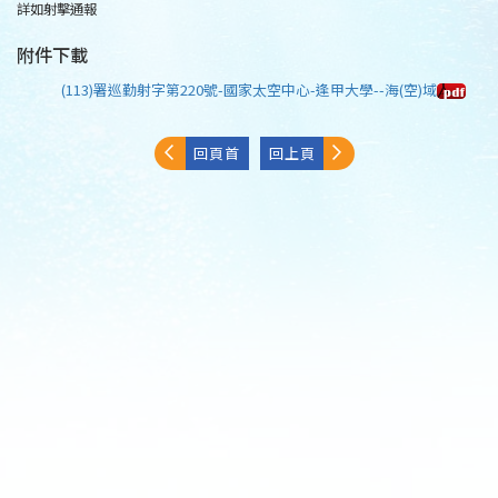
詳如射擊通報
附件下載
(113)署巡勤射字第220號-國家太空中心-逢甲大學--海(空)域
回頁首
回上頁