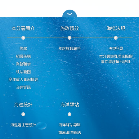
本分署簡介
施政績效
海巡法規
緣起
年度施政報告
法規訊息
組織架構
本分署辦理國家賠償
事件處理情形統計
業務職掌
執法範圍
歷年重大事紀摘要
交通資訊
海巡統計
海洋驛站
海巡署主管統計
海洋驛站專區
龍鳳海洋驛站