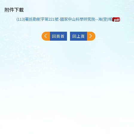
附件下載
(113)署巡勤射字第221號-國家中山科學研究院--海(空)域
回頁首
回上頁