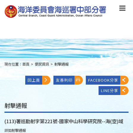
跳
到
主
要
內
容
Skip
to
main
content
現在位置：
首頁
>
便民資訊
>
射擊通報
:::
回上頁
友善列印
FACEBOOK分享
LINE分享
射擊通報
(113)署巡勤射字第221號-國家中山科學研究院--海(空)域
詳如射擊通報