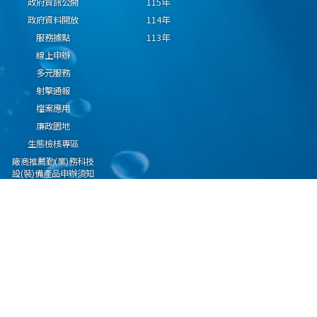
政府資訊公開
115年
政府資料開放
114年
服務據點
113年
線上申辦
多元服務
射擊通報
檔案應用
廉政園地
生態檢核專區
廠商推薦勤(業)務科技
設(裝)備產品申辦須知
因應國際情勢強化經
濟社會及民生國安韌
性專區
隱私權保護宣告
資通安全政策
資料開放宣告
海洋委員會海巡署版權所有 copyright 2009 海巡報案專線：118