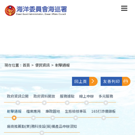
跳
到
主
要
內
容
Skip
to
main
content
現在位置：
首頁
>
便民資訊
>
射擊通報
:::
回上頁
友善列印
政府資訊公開
政府資料開放
服務據點
線上申辦
多元服務
射擊通報
檔案應用
廉政園地
生態檢核專區
165打詐儀錶板
廠商推薦勤(業)務科技設(裝)備產品申辦須知