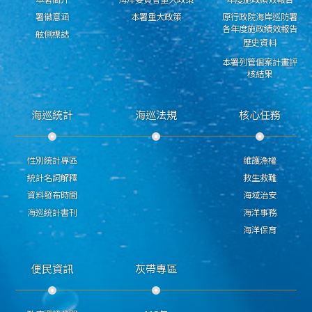
署徽意涵
本署重大政策
原行政院海岸巡防署
各年度施政績效報告
舷側標誌
歷史資料
本署列管個案計畫評
核結果
海巡統計
海巡法規
核心任務
性別統計專區
維護漁權
統計名詞解釋
救生救難
資料發布時間
海域治安
海巡統計書刊
海洋事務
海洋保育
便民資訊
灰帶專區