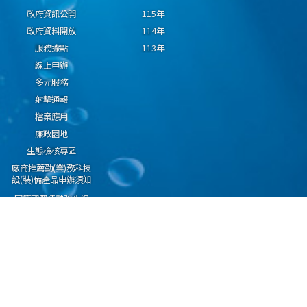
政府資訊公開
115年
政府資料開放
114年
服務據點
113年
線上申辦
多元服務
射擊通報
檔案應用
廉政園地
生態檢核專區
廠商推薦勤(業)務科技
設(裝)備產品申辦須知
因應國際情勢強化經
濟社會及民生國安韌
性專區
隱私權保護宣告
資通安全政策
資料開放宣告