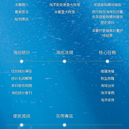
本署簡介
海洋委員會重大政策
年度施政績效報告
署徽意涵
本署重大政策
原行政院海岸巡防署
各年度施政績效報告
舷側標誌
歷史資料
本署列管個案計畫評
核結果
海巡統計
海巡法規
核心任務
性別統計專區
維護漁權
統計名詞解釋
救生救難
資料發布時間
海域治安
海巡統計書刊
海洋事務
海洋保育
便民資訊
灰帶專區