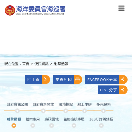
跳
到
主
要
內
容
Skip
to
main
content
現在位置：
首頁
>
便民資訊
>
射擊通報
:::
回上頁
友善列印
FACEBOOK分享
LINE分享
政府資訊公開
政府資料開放
服務據點
線上申辦
多元服務
射擊通報
檔案應用
廉政園地
生態檢核專區
165打詐儀錶板