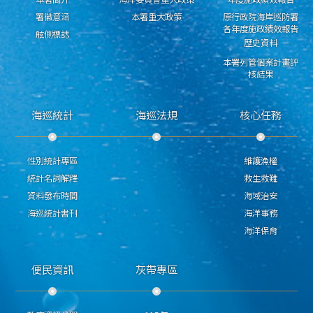
署徽意涵
本署重大政策
原行政院海岸巡防署
各年度施政績效報告
舷側標誌
歷史資料
本署列管個案計畫評
核結果
海巡統計
海巡法規
核心任務
性別統計專區
維護漁權
統計名詞解釋
救生救難
資料發布時間
海域治安
海巡統計書刊
海洋事務
海洋保育
便民資訊
灰帶專區