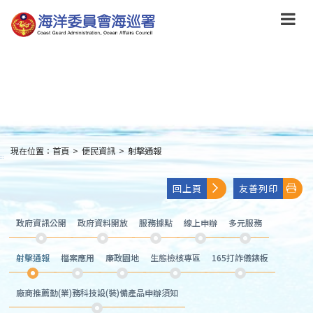
跳
到
主
要
內
容
Skip
to
main
content
現在位置：
首頁
>
便民資訊
>
射擊通報
:::
回上頁
友善列印
政府資訊公開
政府資料開放
服務據點
線上申辦
多元服務
射擊通報
檔案應用
廉政園地
生態檢核專區
165打詐儀錶板
廠商推薦勤(業)務科技設(裝)備產品申辦須知