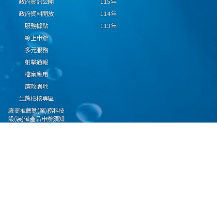
政府資訊公開
115年
政府資料開放
114年
服務據點
113年
線上申辦
多元服務
射擊通報
檔案應用
廉政園地
生態檢核專區
廠商推薦勤(業)務科技
設(裝)備產品申辦須知
因應國際情勢強化經
濟社會及民生國安韌
性專區
隱私權保護宣告
資通安全政策
資料開放宣告
海洋委員會海巡署版權所有 copyright 2009 海巡報案專線：118