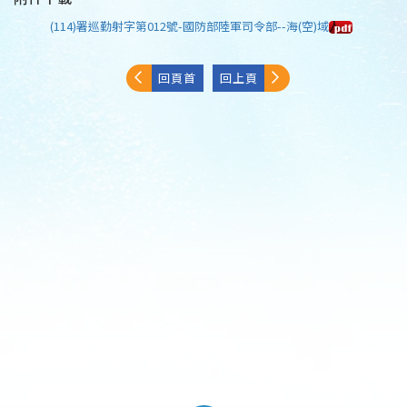
(114)署巡勤射字第012號-國防部陸軍司令部--海(空)域
回頁首
回上頁