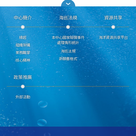
中心簡介
海巡法規
資源共享
緣起
本中心國家賠償事件
海洋資源共享平台
處理情形統計
組織架構
海巡法規
業務職掌
訴願書格式
核心精神
政策推廣
外部活動