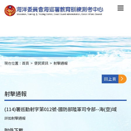
跳
到
主
要
內
容
Skip
to
main
content
現在位置：
首頁
>
便民資訊
>
射擊通報
:::
回上頁
射擊通報
(114)署巡勤射字第012號-國防部陸軍司令部--海(空)域
詳如射擊通報
附件下載