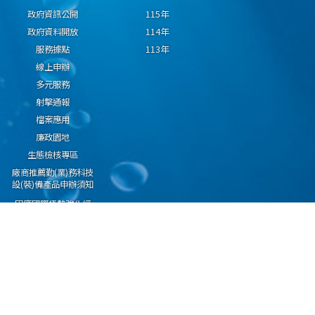
政府資訊公開
115年
政府資料開放
114年
服務據點
113年
線上申辦
多元服務
射擊通報
檔案應用
廉政園地
生態檢核專區
廠商推薦勤(業)務科技
設(裝)備產品申辦須知
因應國際情勢強化經
濟社會及民生國安韌
性專區
隱私權保護宣告
資通安全政策
資料開放宣告