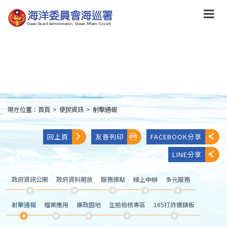
跳
到
主
要
內
容
Skip
to
main
content
現在位置：
首頁
>
便民資訊
>
射擊通報
:::
回上頁
友善列印
FACEBOOK分享
LINE分享
政府資訊公開
政府資料開放
服務據點
線上申辦
多元服務
射擊通報
檔案應用
廉政園地
生態檢核專區
165打詐儀錶板