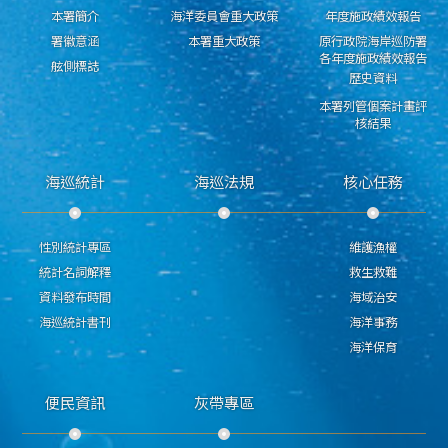
本署簡介
海洋委員會重大政策
年度施政績效報告
署徽意涵
本署重大政策
原行政院海岸巡防署
各年度施政績效報告
舷側標誌
歷史資料
本署列管個案計畫評
核結果
海巡統計
海巡法規
核心任務
性別統計專區
維護漁權
統計名詞解釋
救生救難
資料發布時間
海域治安
海巡統計書刊
海洋事務
海洋保育
便民資訊
灰帶專區