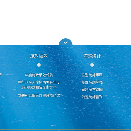
施政績效
海巡統計
策
年度施政績效報告
性別統計專區
原行政院海岸巡防署各年度
統計名詞解釋
施政績效報告歷史資料
資料發布時間
本署列管個案計畫評核結果
海巡統計書刊