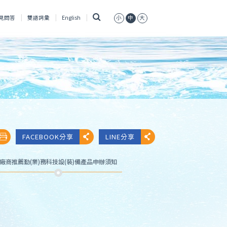
搜
見問答
雙語詞彙
English
小
中
大
尋
FACEBOOK分享
LINE分享
廠商推薦勤(業)務科技設(裝)備產品申辦須知