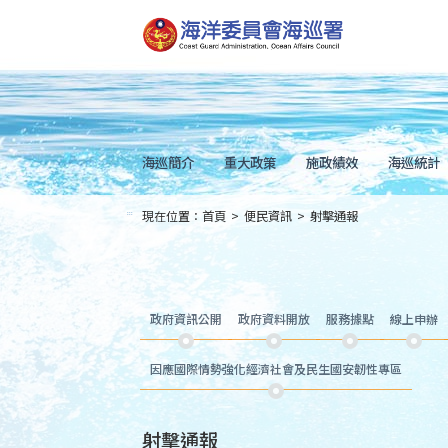
跳
到
主
要
內
容
Skip
to
main
content
海巡簡介
重大政策
施政績效
海巡統計
現在位置：
首頁
>
便民資訊
>
射擊通報
:::
政府資訊公開
政府資料開放
服務據點
線上申辦
因應國際情勢強化經濟社會及民生國安韌性專區
射擊通報