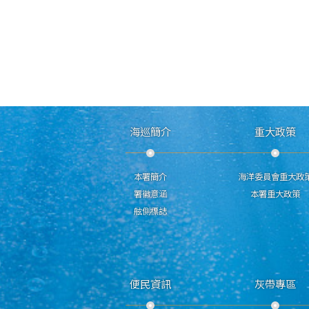
海巡簡介
重大政策
本署簡介
海洋委員會重大政
署徽意涵
本署重大政策
舷側標誌
便民資訊
灰帶專區