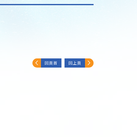
回頁首
回上頁