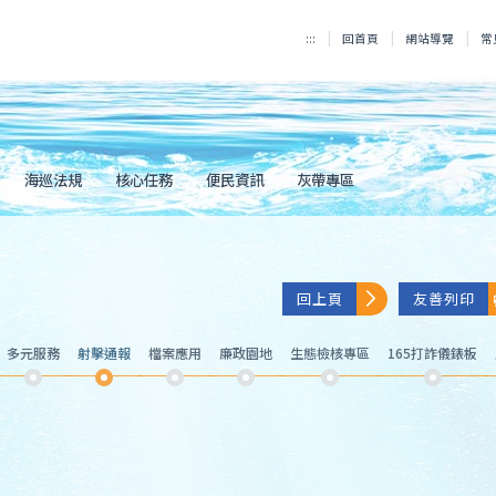
:::
回首頁
網站導覽
常
海巡法規
核心任務
便民資訊
灰帶專區
回上頁
友善列印
多元服務
射擊通報
檔案應用
廉政園地
生態檢核專區
165打詐儀錶板