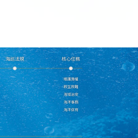
海巡法規
核心任務
維護漁權
救生救難
海域治安
海洋事務
海洋保育