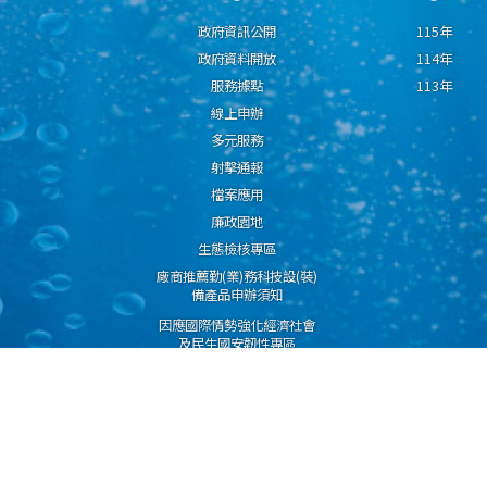
政府資訊公開
115年
政府資料開放
114年
服務據點
113年
線上申辦
多元服務
射擊通報
檔案應用
廉政園地
生態檢核專區
廠商推薦勤(業)務科技設(裝)
備產品申辦須知
因應國際情勢強化經濟社會
及民生國安韌性專區
隱私權保護宣告
資通安全政策
資料開放宣告