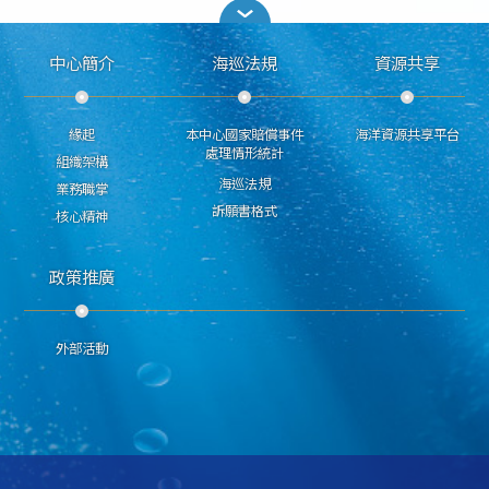
中心簡介
海巡法規
資源共享
緣起
本中心國家賠償事件
海洋資源共享平台
處理情形統計
組織架構
海巡法規
業務職掌
訴願書格式
核心精神
政策推廣
外部活動