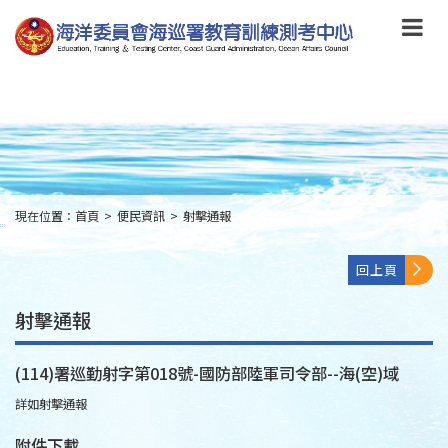
跳
到
主
要
內
容
Skip
to
main
content
現在位置：
首頁
>
便民資訊
>
射擊通報
:::
回上頁
射擊通報
(114)署巡勤射字第018號-國防部陸軍司令部--海(空)域
詳如射擊通報
附件下載