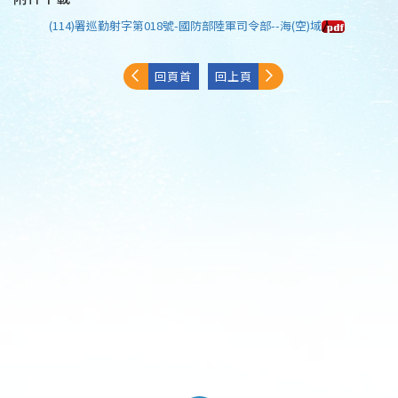
(114)署巡勤射字第018號-國防部陸軍司令部--海(空)域
回頁首
回上頁