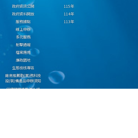
政府資訊公開
115年
政府資料開放
114年
服務據點
113年
線上申辦
多元服務
射擊通報
檔案應用
廉政園地
生態檢核專區
廠商推薦勤(業)務科技
設(裝)備產品申辦須知
因應國際情勢強化經
濟社會及民生國安韌
性專區
隱私權保護宣告
資通安全政策
資料開放宣告