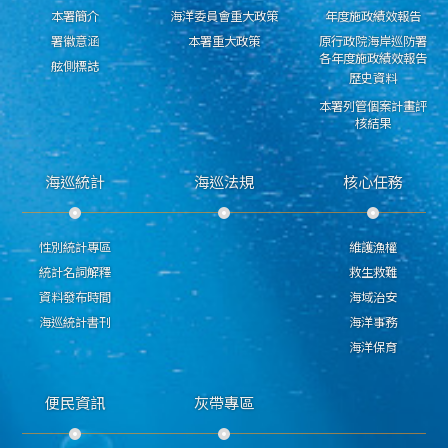
本署簡介
海洋委員會重大政策
年度施政績效報告
署徽意涵
本署重大政策
原行政院海岸巡防署
各年度施政績效報告
舷側標誌
歷史資料
本署列管個案計畫評
核結果
海巡統計
海巡法規
核心任務
性別統計專區
維護漁權
統計名詞解釋
救生救難
資料發布時間
海域治安
海巡統計書刊
海洋事務
海洋保育
便民資訊
灰帶專區