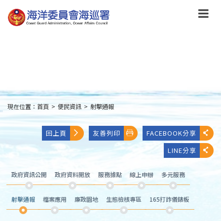
跳
到
主
要
內
容
Skip
to
main
content
現在位置：
首頁
>
便民資訊
>
射擊通報
:::
回上頁
友善列印
FACEBOOK分享
LINE分享
政府資訊公開
政府資料開放
服務據點
線上申辦
多元服務
射擊通報
檔案應用
廉政園地
生態檢核專區
165打詐儀錶板