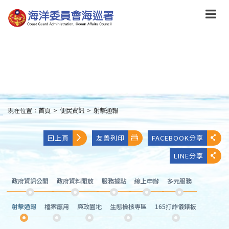
跳
到
主
要
內
容
Skip
to
main
content
現在位置：
首頁
>
便民資訊
>
射擊通報
:::
回上頁
友善列印
FACEBOOK分享
LINE分享
政府資訊公開
政府資料開放
服務據點
線上申辦
多元服務
射擊通報
檔案應用
廉政園地
生態檢核專區
165打詐儀錶板