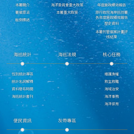
本署簡介
海洋委員會重大政策
年度施政績效報告
署徽意涵
本署重大政策
原行政院海岸巡防署
各年度施政績效報告
舷側標誌
歷史資料
本署列管個案計畫評
核結果
海巡統計
海巡法規
核心任務
性別統計專區
維護漁權
統計名詞解釋
救生救難
資料發布時間
海域治安
海巡統計書刊
海洋事務
海洋保育
便民資訊
灰帶專區