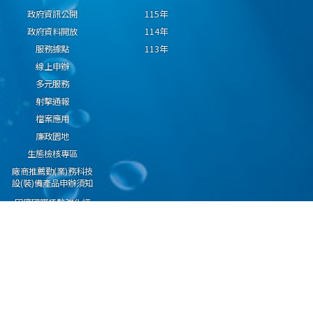
政府資訊公開
115年
政府資料開放
114年
服務據點
113年
線上申辦
多元服務
射擊通報
檔案應用
廉政園地
生態檢核專區
廠商推薦勤(業)務科技
設(裝)備產品申辦須知
因應國際情勢強化經
濟社會及民生國安韌
性專區
隱私權保護宣告
資通安全政策
資料開放宣告