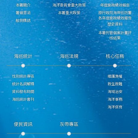
本署簡介
海洋委員會重大政策
年度施政績效報告
署徽意涵
本署重大政策
原行政院海岸巡防署
各年度施政績效報告
舷側標誌
歷史資料
本署列管個案計畫評
核結果
海巡統計
海巡法規
核心任務
性別統計專區
維護漁權
統計名詞解釋
救生救難
資料發布時間
海域治安
海巡統計書刊
海洋事務
海洋保育
便民資訊
灰帶專區