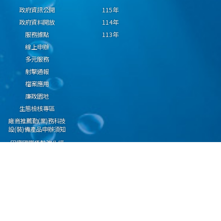
政府資訊公開
115年
政府資料開放
114年
服務據點
113年
線上申辦
多元服務
射擊通報
檔案應用
廉政園地
生態檢核專區
廠商推薦勤(業)務科技
設(裝)備產品申辦須知
因應國際情勢強化經
濟社會及民生國安韌
性專區
隱私權保護宣告
資通安全政策
資料開放宣告