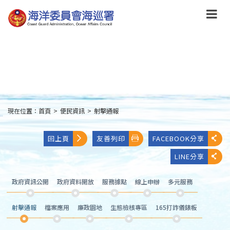
跳
到
主
要
內
容
Skip
to
main
content
現在位置：
首頁
>
便民資訊
>
射擊通報
:::
回上頁
友善列印
FACEBOOK分享
LINE分享
政府資訊公開
政府資料開放
服務據點
線上申辦
多元服務
射擊通報
檔案應用
廉政園地
生態檢核專區
165打詐儀錶板