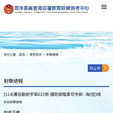
跳
到
主
要
內
容
Skip
to
main
content
現在位置：
首頁
>
便民資訊
>
射擊通報
:::
回上頁
射擊通報
(114)署巡勤射字第023號-國防部陸軍司令部--海(空)域
詳如射擊通報
附件下載