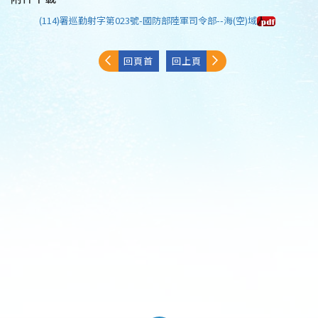
(114)署巡勤射字第023號-國防部陸軍司令部--海(空)域
回頁首
回上頁