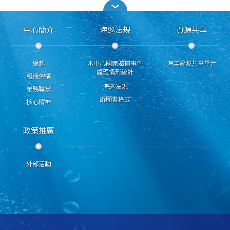
中心簡介
海巡法規
資源共享
緣起
本中心國家賠償事件
海洋資源共享平台
處理情形統計
組織架構
海巡法規
業務職掌
訴願書格式
核心精神
政策推廣
外部活動