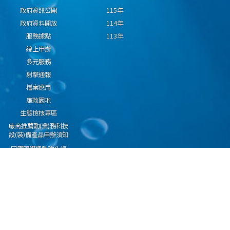
政府資訊公開
115年
政府資料開放
114年
服務據點
113年
線上申辦
多元服務
射擊通報
檔案應用
廉政園地
生態檢核專區
廠商推薦勤(業)務科技
設(裝)備產品申辦須知
因應國際情勢強化經
濟社會及民生國安韌
性專區
隱私權保護宣告
資通安全政策
資料開放宣告