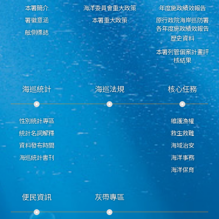
本署簡介
海洋委員會重大政策
年度施政績效報告
署徽意涵
本署重大政策
原行政院海岸巡防署
各年度施政績效報告
舷側標誌
歷史資料
本署列管個案計畫評
核結果
海巡統計
海巡法規
核心任務
性別統計專區
維護漁權
統計名詞解釋
救生救難
資料發布時間
海域治安
海巡統計書刊
海洋事務
海洋保育
便民資訊
灰帶專區