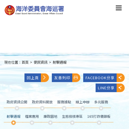
跳
到
主
要
內
容
Skip
to
main
content
現在位置：
首頁
>
便民資訊
>
射擊通報
:::
回上頁
友善列印
FACEBOOK分享
LINE分享
政府資訊公開
政府資料開放
服務據點
線上申辦
多元服務
射擊通報
檔案應用
廉政園地
生態檢核專區
165打詐儀錶板