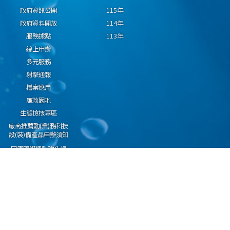
政府資訊公開
115年
政府資料開放
114年
服務據點
113年
線上申辦
多元服務
射擊通報
檔案應用
廉政園地
生態檢核專區
廠商推薦勤(業)務科技
設(裝)備產品申辦須知
因應國際情勢強化經
濟社會及民生國安韌
性專區
隱私權保護宣告
資通安全政策
資料開放宣告