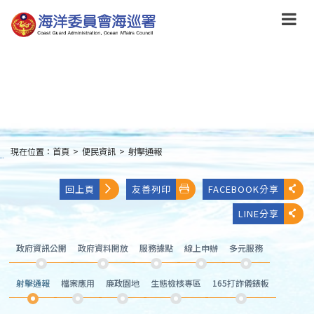
跳
到
主
要
內
容
Skip
to
main
content
現在位置：
首頁
>
便民資訊
>
射擊通報
:::
回上頁
友善列印
FACEBOOK分享
LINE分享
政府資訊公開
政府資料開放
服務據點
線上申辦
多元服務
射擊通報
檔案應用
廉政園地
生態檢核專區
165打詐儀錶板