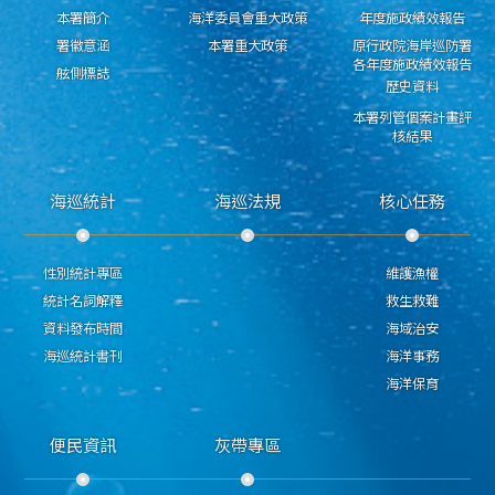
本署簡介
海洋委員會重大政策
年度施政績效報告
署徽意涵
本署重大政策
原行政院海岸巡防署
各年度施政績效報告
舷側標誌
歷史資料
本署列管個案計畫評
核結果
海巡統計
海巡法規
核心任務
性別統計專區
維護漁權
統計名詞解釋
救生救難
資料發布時間
海域治安
海巡統計書刊
海洋事務
海洋保育
便民資訊
灰帶專區