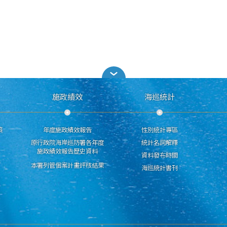
施政績效
海巡統計
策
年度施政績效報告
性別統計專區
原行政院海岸巡防署各年度
統計名詞解釋
施政績效報告歷史資料
資料發布時間
本署列管個案計畫評核結果
海巡統計書刊