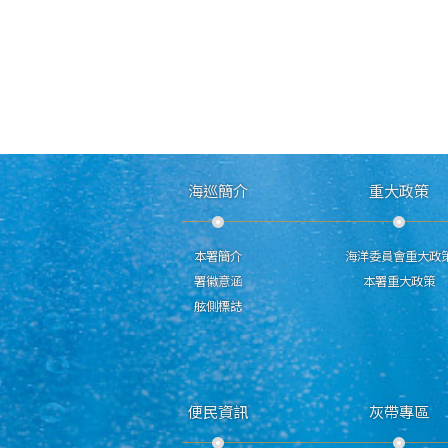
海巡簡介
重大政策
本署簡介
海洋委員會重大政
署徽意涵
本署重大政策
舷側標誌
便民資訊
灰帶專區