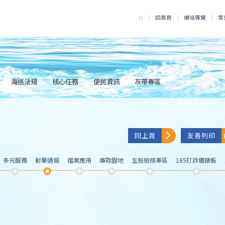
:::
回首頁
網站導覽
常
海巡法規
核心任務
便民資訊
灰帶專區
回上頁
友善列印
多元服務
射擊通報
檔案應用
廉政園地
生態檢核專區
165打詐儀錶板