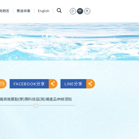
搜
見問答
雙語詞彙
English
小
中
大
尋
FACEBOOK分享
LINE分享
廠商推薦勤(業)務科技設(裝)備產品申辦須知