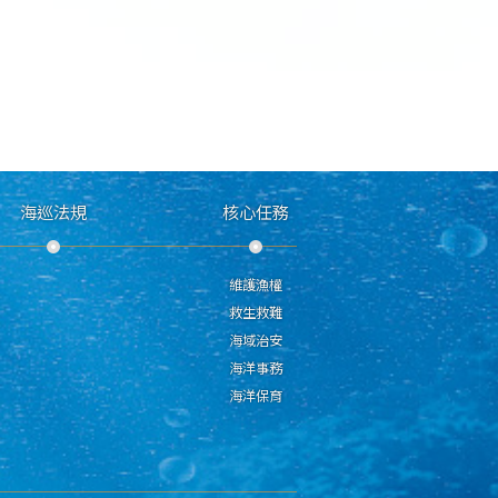
海巡法規
核心任務
維護漁權
救生救難
海域治安
海洋事務
海洋保育