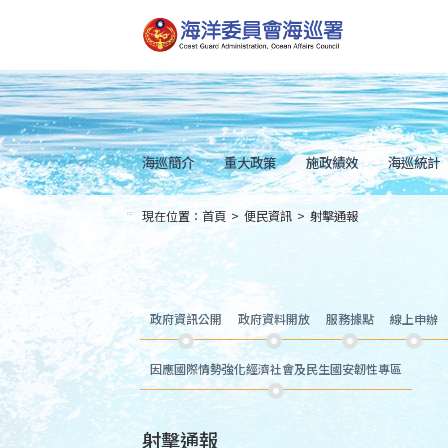
跳
到
主
要
內
容
Skip
to
main
content
海巡簡介
重大政策
施政績效
海巡統計
現在位置：
首頁
>
便民資訊
>
射擊通報
:::
政府資訊公開
政府資料開放
服務據點
線上申辦
因應國際情勢強化經濟社會及民生國安韌性專區
射擊通報