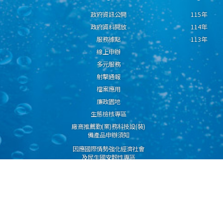
政府資訊公開
115年
政府資料開放
114年
服務據點
113年
線上申辦
多元服務
射擊通報
檔案應用
廉政園地
生態檢核專區
廠商推薦勤(業)務科技設(裝)
備產品申辦須知
因應國際情勢強化經濟社會
及民生國安韌性專區
隱私權保護宣告
資通安全政策
資料開放宣告