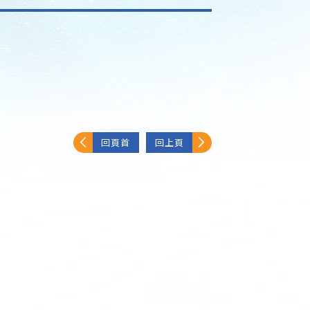
回頁首
回上頁