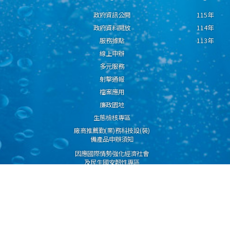
政府資訊公開
115年
政府資料開放
114年
服務據點
113年
線上申辦
多元服務
射擊通報
檔案應用
廉政園地
生態檢核專區
廠商推薦勤(業)務科技設(裝)
備產品申辦須知
因應國際情勢強化經濟社會
及民生國安韌性專區
隱私權保護宣告
資通安全政策
資料開放宣告