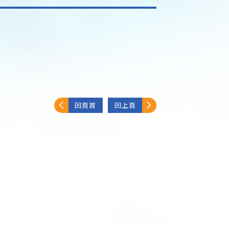
回頁首
回上頁