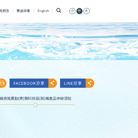
搜
見問答
雙語詞彙
English
小
中
大
尋
FACEBOOK分享
LINE分享
廠商推薦勤(業)務科技設(裝)備產品申辦須知