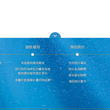
施政績效
海巡統計
策
年度施政績效報告
性別統計專區
原行政院海岸巡防署各年度
統計名詞解釋
施政績效報告歷史資料
資料發布時間
本署列管個案計畫評核結果
海巡統計書刊