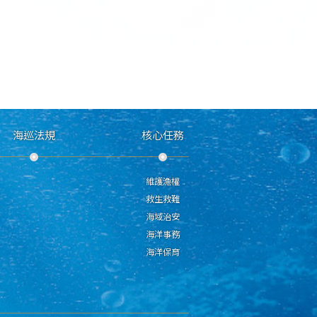
海巡法規
核心任務
維護漁權
救生救難
海域治安
海洋事務
海洋保育