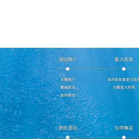
海巡簡介
重大政策
本署簡介
海洋委員會重大政
署徽意涵
本署重大政策
舷側標誌
便民資訊
灰帶專區