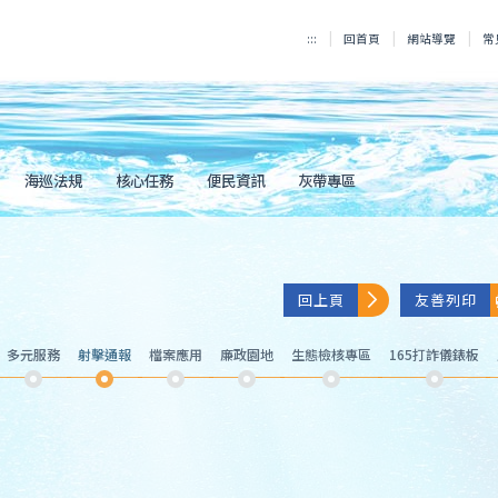
:::
回首頁
網站導覽
常
海巡法規
核心任務
便民資訊
灰帶專區
回上頁
友善列印
多元服務
射擊通報
檔案應用
廉政園地
生態檢核專區
165打詐儀錶板