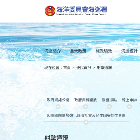
跳
到
主
要
內
容
Skip
to
main
content
海巡簡介
重大政策
施政績效
海巡統計
現在位置：
首頁
>
便民資訊
>
射擊通報
:::
政府資訊公開
政府資料開放
服務據點
線上申辦
因應國際情勢強化經濟社會及民生國安韌性專區
射擊通報