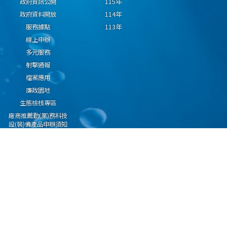
政府資訊公開
115年
政府資料開放
114年
服務據點
113年
線上申辦
多元服務
射擊通報
檔案應用
廉政園地
生態檢核專區
廠商推薦勤(業)務科技
設(裝)備產品申辦須知
因應國際情勢強化經
濟社會及民生國安韌
性專區
隱私權保護宣告
資通安全政策
資料開放宣告
海洋委員會海巡署版權所有 copyright 2009 海巡報案專線：118