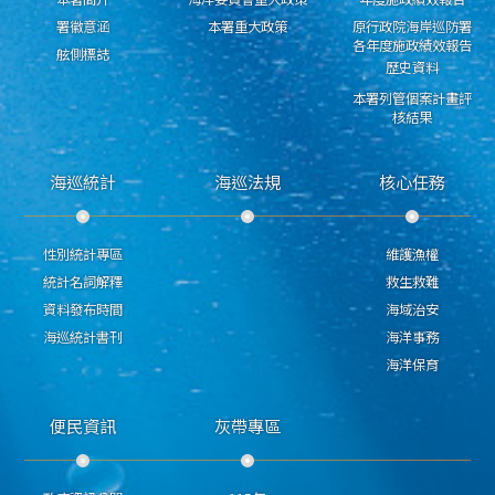
署徽意涵
本署重大政策
原行政院海岸巡防署
各年度施政績效報告
舷側標誌
歷史資料
本署列管個案計畫評
核結果
海巡統計
海巡法規
核心任務
性別統計專區
維護漁權
統計名詞解釋
救生救難
資料發布時間
海域治安
海巡統計書刊
海洋事務
海洋保育
便民資訊
灰帶專區