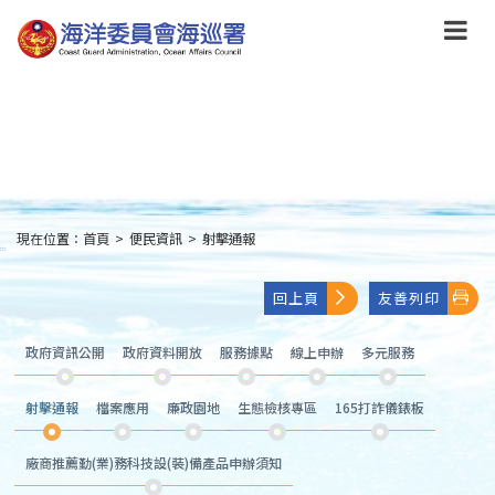
跳
到
主
要
內
容
Skip
to
main
content
現在位置：
首頁
>
便民資訊
>
射擊通報
:::
回上頁
友善列印
政府資訊公開
政府資料開放
服務據點
線上申辦
多元服務
射擊通報
檔案應用
廉政園地
生態檢核專區
165打詐儀錶板
廠商推薦勤(業)務科技設(裝)備產品申辦須知