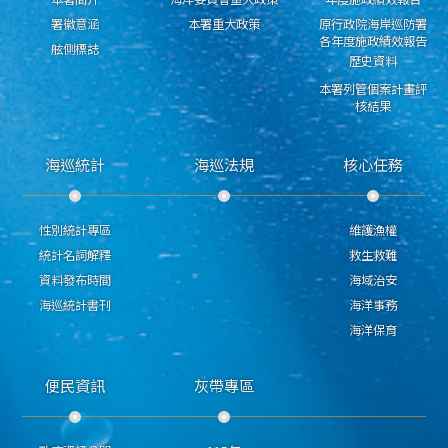
署徽意涵
本署重大政策
原行政院海岸巡防署
各年度施政績效報告
舷側標誌
歷史資料
本署列管個案計畫評
核結果
海巡統計
海巡法規
核心任務
性別統計專區
維護漁權
統計名詞解釋
救生救難
資料發布時間
海域治安
海巡統計書刊
海洋事務
海洋保育
便民資訊
灰帶專區