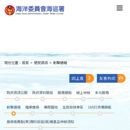
跳
到
主
要
內
容
Skip
to
main
content
現在位置：
首頁
>
便民資訊
>
射擊通報
:::
回上頁
友善列印
政府資訊公開
政府資料開放
服務據點
線上申辦
多元服務
射擊通報
檔案應用
廉政園地
生態檢核專區
165打詐儀錶板
廠商推薦勤(業)務科技設(裝)備產品申辦須知