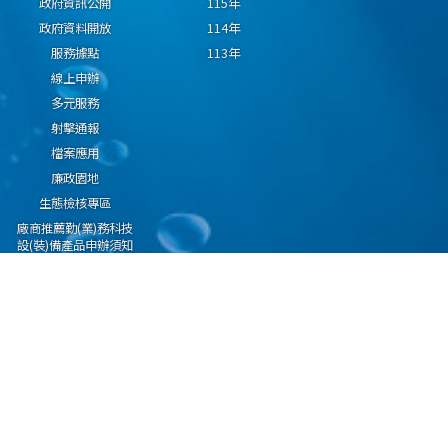
政府資訊公開
115年
政府資料開放
114年
服務據點
113年
線上申辦
多元服務
射擊通報
檔案應用
廉政園地
生態檢核專區
廠商推薦勤(業)務科技
設(裝)備產品申辦須知
因應國際情勢強化經
濟社會及民生國安韌
性專區
隱私權保護宣告
資通安全政策
資料開放宣告
海洋委員會海巡署版權所有 copyright 2009 海巡報案專線：118