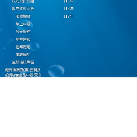
政府資訊公開
115年
政府資料開放
114年
服務據點
113年
線上申辦
多元服務
射擊通報
檔案應用
廉政園地
生態檢核專區
廠商推薦勤(業)務科技
設(裝)備產品申辦須知
因應國際情勢強化經
濟社會及民生國安韌
性專區
隱私權保護宣告
資通安全政策
資料開放宣告
海洋委員會海巡署版權所有 copyright 2009 海巡報案專線：118