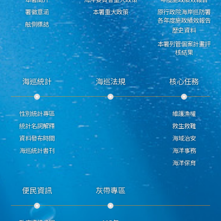
署徽意涵
本署重大政策
原行政院海岸巡防署
各年度施政績效報告
舷側標誌
歷史資料
本署列管個案計畫評
核結果
海巡統計
海巡法規
核心任務
性別統計專區
維護漁權
統計名詞解釋
救生救難
資料發布時間
海域治安
海巡統計書刊
海洋事務
海洋保育
便民資訊
灰帶專區