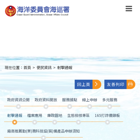
跳
到
主
要
內
容
Skip
to
main
content
現在位置：
首頁
>
便民資訊
>
射擊通報
:::
回上頁
友善列印
政府資訊公開
政府資料開放
服務據點
線上申辦
多元服務
射擊通報
檔案應用
廉政園地
生態檢核專區
165打詐儀錶板
廠商推薦勤(業)務科技設(裝)備產品申辦須知