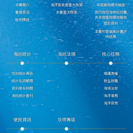
本署簡介
海洋委員會重大政策
年度施政績效報告
署徽意涵
本署重大政策
原行政院海岸巡防署
各年度施政績效報告
舷側標誌
歷史資料
本署列管個案計畫評
核結果
海巡統計
海巡法規
核心任務
性別統計專區
維護漁權
統計名詞解釋
救生救難
資料發布時間
海域治安
海巡統計書刊
海洋事務
海洋保育
便民資訊
灰帶專區