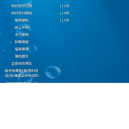
政府資訊公開
115年
政府資料開放
114年
服務據點
113年
線上申辦
多元服務
射擊通報
檔案應用
廉政園地
生態檢核專區
廠商推薦勤(業)務科技
設(裝)備產品申辦須知
因應國際情勢強化經
濟社會及民生國安韌
性專區
隱私權保護宣告
資通安全政策
資料開放宣告