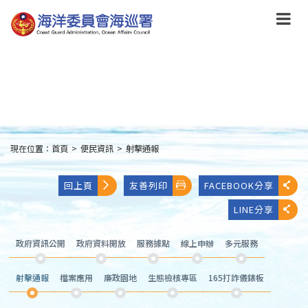
跳
到
主
要
內
容
Skip
to
main
content
現在位置：
首頁
>
便民資訊
>
射擊通報
:::
回上頁
友善列印
FACEBOOK分享
LINE分享
政府資訊公開
政府資料開放
服務據點
線上申辦
多元服務
射擊通報
檔案應用
廉政園地
生態檢核專區
165打詐儀錶板