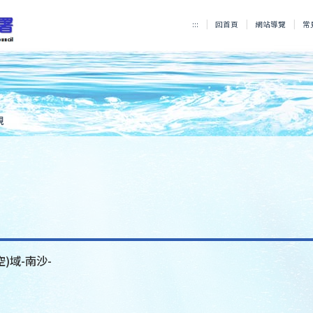
:::
回首頁
網站導覽
常
規
空)域-南沙-