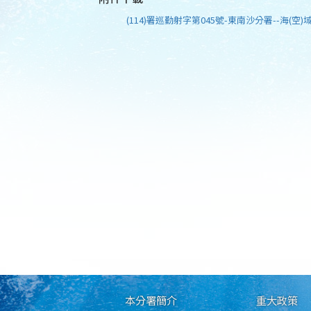
(114)署巡勤射字第045號-東南沙分署--海(空)域
本分署簡介
重大政策