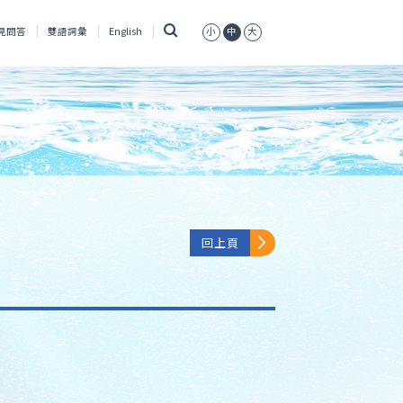
搜
見問答
雙語詞彙
English
小
中
大
尋
回上頁