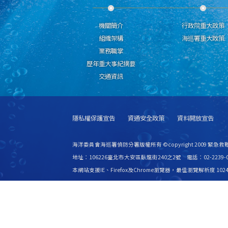
機關簡介
行政院重大政策
組織架構
海巡署重大政策
業務職掌
歷年重大事紀摘要
交通資訊
隱私權保護宣告
資通安全政策
資料開放宣告
海洋委員會海巡署偵防分署版權所有 ©copyright 2009 緊急
地址：106226臺北市大安區臥龍街240之2號 電話：02-2239-0
本網站支援IE、Firefox及Chrome瀏覽器，最佳瀏覽解析度 1024
更新日期
115年08月08日
瀏覽人次
2816067