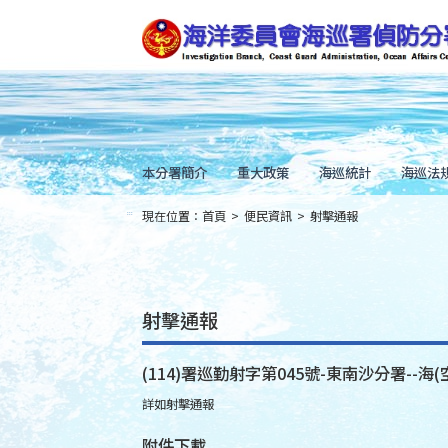
跳
到
主
要
內
容
Skip
to
main
content
本分署簡介
重大政策
海巡統計
海巡法
現在位置：
首頁
>
便民資訊
>
射擊通報
:::
射擊通報
(114)署巡勤射字第045號-東南沙分署--海(
詳如射擊通報
附件下載