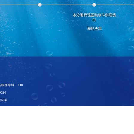
本分署受理國賠事件辦理情
形
海巡法規
救難服務專線：118
026
x768