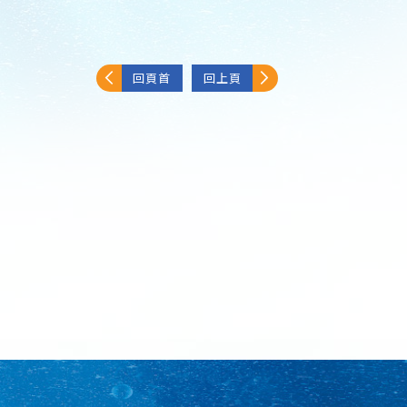
回頁首
回上頁